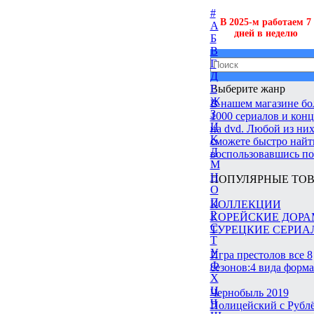
#
В 2025-м работаем 7
А
дней в неделю
Б
В
Г
Д
Выберите жанр
Е
Ж
В нашем магазине бо
З
1000 сериалов и кон
И
на dvd. Любой из них
К
сможете быстро найт
Л
воспользовавшись по
М
Н
ПОПУЛЯРНЫЕ ТОВ
О
П
КОЛЛЕКЦИИ
Р
КОРЕЙСКИЕ ДОР
С
ТУРЕЦКИЕ СЕРИА
Т
У
Игра престолов все 8
Ф
сезонов:4 вида форм
Х
Ц
Чернобыль 2019
Ч
Полицейский с Рубл