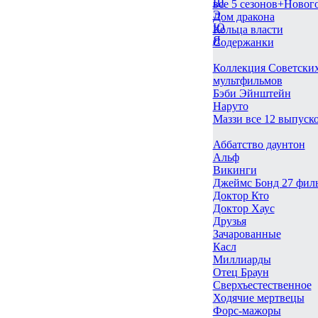
Ш
все 5 сезонов+Новог
Э
Дом дракона
Ю
Кольца власти
Я
Содержанки
Коллекция Советски
мультфильмов
Бэби Эйнштейн
Наруто
Маззи все 12 выпуск
Аббатство даунтон
Альф
Викинги
Джеймс Бонд 27 фил
Доктор Кто
Доктор Хаус
Друзья
Зачарованные
Касл
Миллиарды
Отец Браун
Сверхъестественное
Ходячие мертвецы
Форс-мажоры