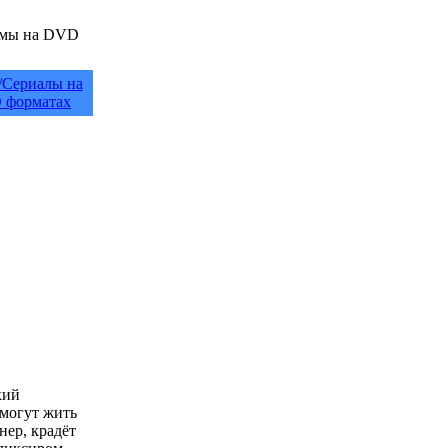
/Сериалы на
 форматах
кий
 могут жить
нер, крадёт