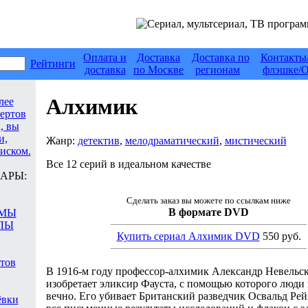
Оплата и
Доставка
Доставка по
Контакты
Рейтинги
доставка
по Москве
регионам
флэшке/О
Алхимик
лее
цертов
, вы
и,
Жанр:
детектив
,
мелодраматический
,
мистический
иском.
Все 12 серий в идеальном качестве
АРЫ:
Сделать заказ вы можете по ссылкам ниже
В формате DVD
АМЫ
ЛЫ
Купить сериал Алхимик DVD
550 руб.
атов
В 1916-м году профессор-алхимик Александр Невельс
изобретает эликсир Фауста, с помощью которого люди
вечно. Его убивает Британский разведчик Освальд Рей
ёвки