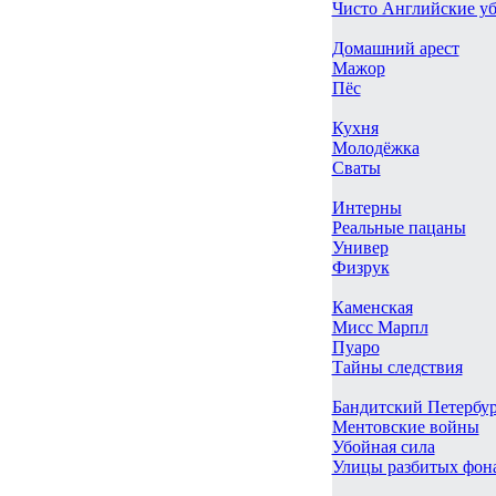
Чисто Английские у
Домашний арест
Мажор
Пёс
Кухня
Молодёжка
Сваты
Интерны
Реальные пацаны
Универ
Физрук
Каменская
Мисс Марпл
Пуаро
Тайны следствия
Бандитский Петербу
Ментовские войны
Убойная сила
Улицы разбитых фон