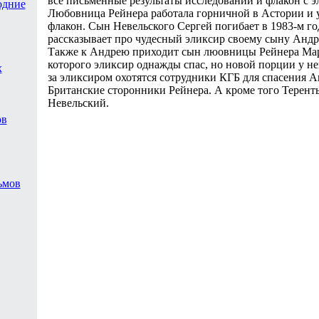
все письменные результаты исследований и флакон с э
одние
Любовница Рейнера работала горничной в Астории и у
флакон. Сын Невельского Сергей погибает в 1983-м го
рассказывает про чудесный эликсир своему сыну Андр
Также к Андрею приходит сын люовницы Рейнера Мар
которого эликсир однажды спас, но новой порции у не
х
за эликсиром охотятся сотрудники КГБ для спасения 
Британские сторонники Рейнера. А кроме того Терент
Невельский.
ов
ьмов