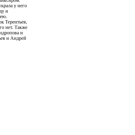
ликсиром.
крала у него
ду и
ею.
к Терентьев,
го нет. Также
Андропова и
ьев и Андрей