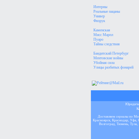
Интерны
Реальные пацаны
Универ
Физрук
Каменская
Мисс Марпл
Пуаро
Тайны следствия
Бандитский Петербург
Ментовские войны
Убойная сила
Улицы разбитых фонарей
Юридичес
К
Доставляем сериалы по Мос
Красноярск, Краснодар, Уфа, 
Волгоград, Тюмень, Тула, 