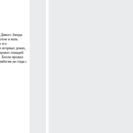
 Дикого Запада.
отом и мать.
 его
в игорных домах,
оровал лошадей.
ь. Билли прожил
абегам на стада с