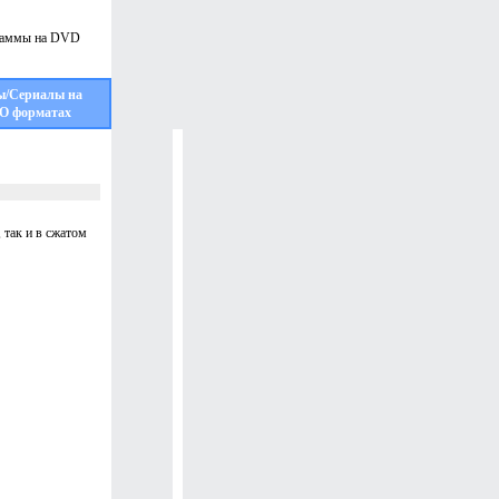
ы/Сериалы на
О форматах
 так и в сжатом