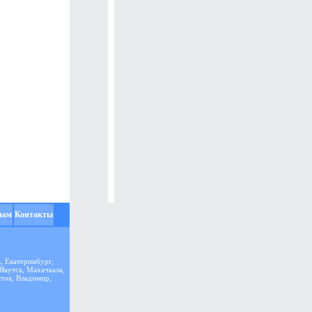
нам
Контакты
, Екатеринбург,
 Якутск, Махачкала,
сток, Владимир,