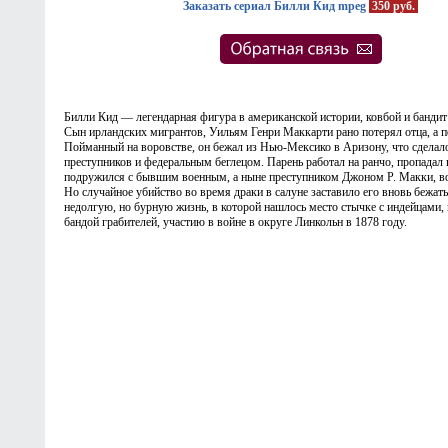
Заказать сериал Билли Кид mpeg
350 руб.
Билли Кид — легендарная фигура в американской истории, ковбой и бандит
Сын ирландских мигрантов, Уильям Генри Маккарти рано потерял отца, а п
Пойманный на воровстве, он бежал из Нью-Мексико в Аризону, что сделало
преступников и федеральным беглецом. Парень работал на ранчо, пропадал 
подружился с бывшим военным, а ныне преступником Джоном Р. Макки, в
Но случайное убийство во время драки в салуне заставило его вновь бежат
недолгую, но бурную жизнь, в которой нашлось место стычке с индейцами, н
бандой грабителей, участию в войне в округе Линкольн в 1878 году.