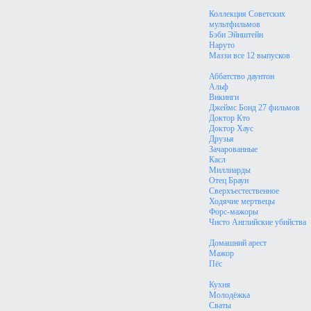
Коллекция Советских
мультфильмов
Бэби Эйнштейн
Наруто
Маззи все 12 выпусков
Аббатство даунтон
Альф
Викинги
Джеймс Бонд 27 фильмов
Доктор Кто
Доктор Хаус
Друзья
Зачарованные
Касл
Миллиарды
Отец Браун
Сверхъестественное
Ходячие мертвецы
Форс-мажоры
Чисто Английские убийства
Домашний арест
Мажор
Пёс
Кухня
Молодёжка
Сваты