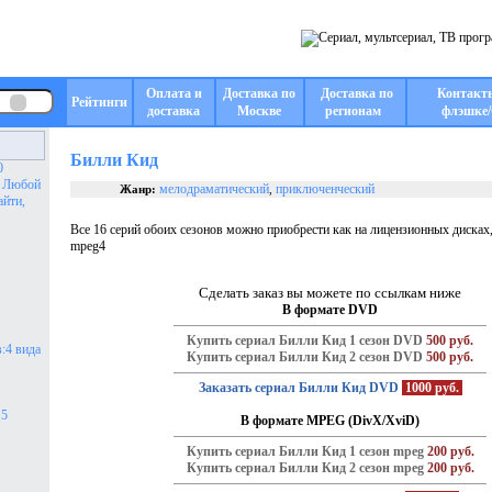
Оплата и
Доставка по
Доставка по
Контакт
Рейтинги
доставка
Москве
регионам
флэшке/
Билли Кид
0
. Любой
мелодраматический
приключенческий
Жанр:
,
айти,
Все 16 серий обоих сезонов можно приобрести как на лицензионных дисках,
mpeg4
Сделать заказ вы можете по ссылкам ниже
В формате DVD
Купить сериал Билли Кид 1 сезон DVD
500 руб.
:4 вида
Купить сериал Билли Кид 2 сезон DVD
500 руб.
Заказать сериал Билли Кид DVD
1000 руб.
 5
В формате MPEG (DivX/XviD)
Купить сериал Билли Кид 1 сезон mpeg
200 руб.
Купить сериал Билли Кид 2 сезон mpeg
200 руб.