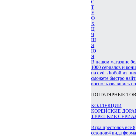
С
Т
У
Ф
Х
Ц
Ч
Ш
Э
Ю
Я
В нашем магазине бо
1000 сериалов и кон
на dvd. Любой из них
сможете быстро найт
воспользовавшись по
ПОПУЛЯРНЫЕ ТОВ
КОЛЛЕКЦИИ
КОРЕЙСКИЕ ДОР
ТУРЕЦКИЕ СЕРИА
Игра престолов все 8
сезонов:4 вида форм