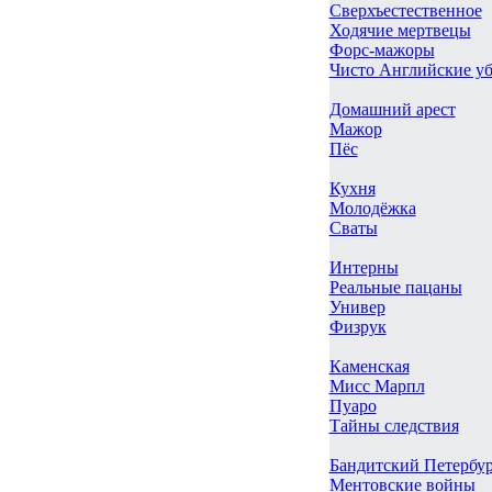
Сверхъестественное
Ходячие мертвецы
Форс-мажоры
Чисто Английские у
Домашний арест
Мажор
Пёс
Кухня
Молодёжка
Сваты
Интерны
Реальные пацаны
Универ
Физрук
Каменская
Мисс Марпл
Пуаро
Тайны следствия
Бандитский Петербу
Ментовские войны