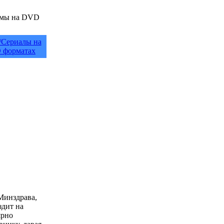
/Сериалы на
 форматах
Минздрава,
здит на
ярно