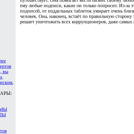
путешествует. Она помогает вести бизнес своему любо
ему любые подписи, какие он только попросит. Из-за э
подписей, от поддельных таблеток умирает очень близ
человек. Она, наконец, встаёт по правильную сторону 
решает уничтожить всех коррупционеров, даже самых 
лее
цертов
, вы
и,
иском.
АРЫ:
АМЫ
ЛЫ
атов