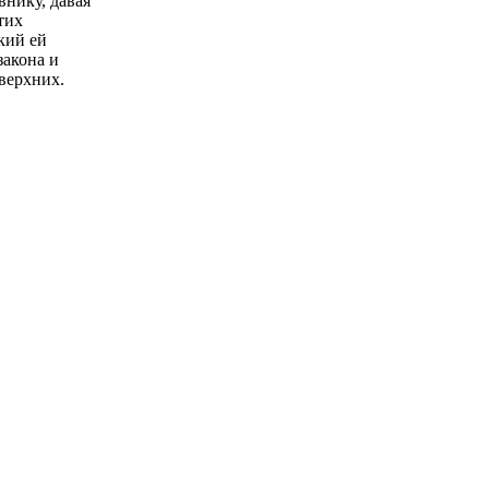
внику, давая
тих
кий ей
закона и
верхних.