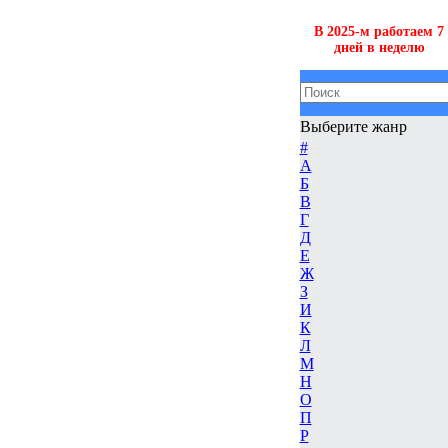
В 2025-м работаем 7
дней в неделю
Выберите жанр
#
А
Б
В
Г
Д
Е
Ж
З
И
К
Л
М
Н
О
П
Р