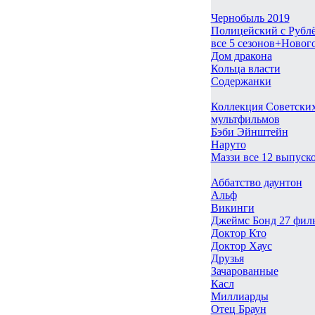
Чернобыль 2019
Полицейский с Рубл
все 5 сезонов+Новог
Дом дракона
Кольца власти
Содержанки
Коллекция Советски
мультфильмов
Бэби Эйнштейн
Наруто
Маззи все 12 выпуск
Аббатство даунтон
Альф
Викинги
Джеймс Бонд 27 фил
Доктор Кто
Доктор Хаус
Друзья
Зачарованные
Касл
Миллиарды
Отец Браун