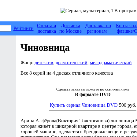
Оплата и
Доставка
Доставка по
Контакты
Рейтинги
доставка
по Москве
регионам
флэшке/О
Чиновница
Жанр:
детектив
,
драматический
,
мелодраматический
Все 8 серий на 4 дисках отличного качества
Сделать заказ вы можете по ссылкам ниже
В формате DVD
Купить сериал Чиновница DVD
500 руб.
Арина Алфёрова(Виктория Толстоганова) чиновница 
которая живёт в шикарной квартире в центре города, е
хорошей машине, одевается в брендовые вещи и регул