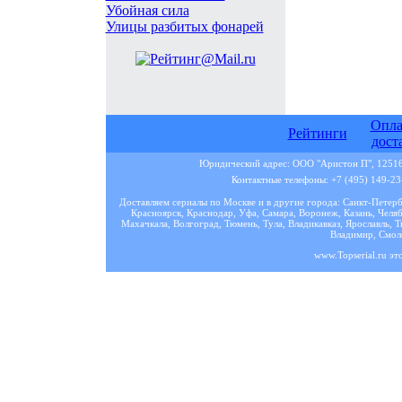
Убойная сила
Улицы разбитых фонарей
Опла
Рейтинги
дост
Юридический адрес: ООО "Аристон П", 125167
Контактные телефоны: +7 (495) 149-23-
Доставляем сериалы по Москве и в другие города: Санкт-Петер
Красноярск, Краснодар, Уфа, Самара, Воронеж, Казань, Челяб
Махачкала, Волгоград, Тюмень, Тула, Владикавказ, Ярославль, Т
Владимир, Смоле
www.Topserial.ru эт