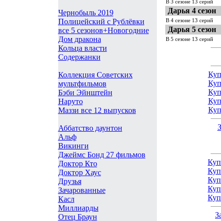
В 3 сезоне 13 серий
Дарья 4 сезон
Чернобыль 2019
В 4 сезоне 13 серий
Полицейский с Рублёвки
Дарья 5 сезон
все 5 сезонов+Новогодние
Дом дракона
В 5 сезоне 13 серий
Кольца власти
Содержанки
Куп
Коллекция Советских
Куп
мультфильмов
Куп
Бэби Эйнштейн
Куп
Наруто
Куп
Маззи все 12 выпусков
З
Аббатство даунтон
Альф
Викинги
Джеймс Бонд 27 фильмов
Куп
Доктор Кто
Куп
Доктор Хаус
Куп
Друзья
Куп
Зачарованные
Куп
Касл
Миллиарды
З
Отец Браун