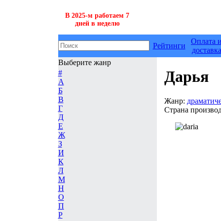
В 2025-м работаем 7
дней в неделю
Оплата 
Рейтинги
доставк
Выберите жанр
Дарья
#
А
Б
В
Жанр:
драматич
Г
Страна производ
Д
Е
Ж
З
И
К
Л
М
Н
О
П
Р