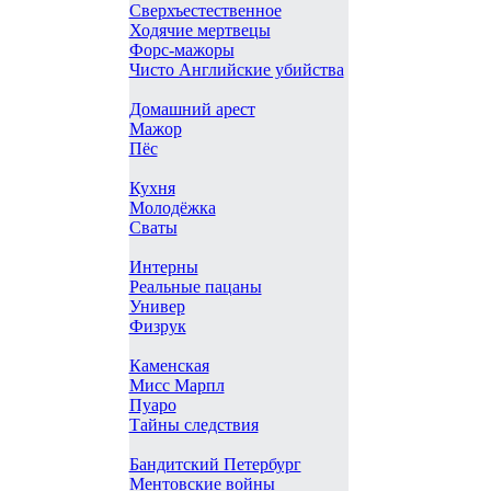
Сверхъестественное
Ходячие мертвецы
Форс-мажоры
Чисто Английские убийства
Домашний арест
Мажор
Пёс
Кухня
Молодёжка
Сваты
Интерны
Реальные пацаны
Универ
Физрук
Каменская
Мисс Марпл
Пуаро
Тайны следствия
Бандитский Петербург
Ментовские войны