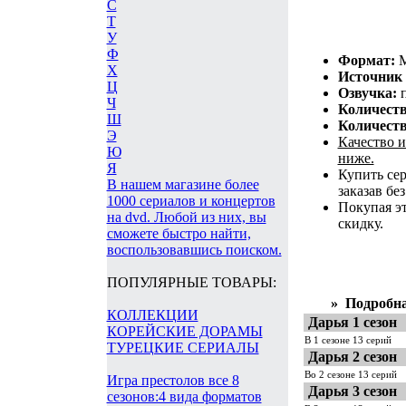
С
Т
У
Ф
Формат:
M
Х
Источник 
Ц
Озвучка:
Ч
Количеств
Ш
Количеств
Э
Качество 
Ю
ниже.
Я
Купить сер
В нашем магазине более
заказав бе
1000 сериалов и концертов
Покупая эт
на dvd. Любой из них, вы
скидку.
сможете быстро найти,
воспользовавшись поиском.
ПОПУЛЯРНЫЕ ТОВАРЫ:
»
Подробна
КОЛЛЕКЦИИ
Дарья 1 сезон
КОРЕЙСКИЕ ДОРАМЫ
В 1 сезоне 13 серий
ТУРЕЦКИЕ СЕРИАЛЫ
Дарья 2 сезон
Во 2 сезоне 13 серий
Игра престолов все 8
Дарья 3 сезон
сезонов:4 вида форматов