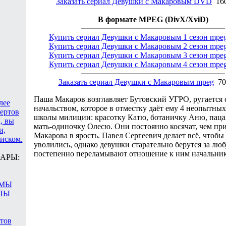
Заказать сериал Девушки с Макаровым DVD
160
В формате MPEG (DivX/XviD)
Купить сериал Девушки с Макаровым 1 сезон mpe
Купить сериал Девушки с Макаровым 2 сезон mpe
Купить сериал Девушки с Макаровым 3 сезон mpe
Купить сериал Девушки с Макаровым 4 сезон mpe
Заказать сериал Девушки с Макаровым mpeg
70
Паша Макаров возглавляет Бутовский УГРО, ругается 
лее
начальством, которое в отместку даёт ему 4 неопытны
цертов
школы милиции: красотку Катю, ботаничку Аню, пац
, вы
мать-одиночку Олесю. Они постоянно косячат, чем пр
и,
Макарова в ярость. Павел Сергеевич делает всё, чтобы
иском.
уволились, однако девушки старательно берутся за лю
постепенно переламывают отношение к ним начальник
АРЫ:
АМЫ
ЛЫ
атов