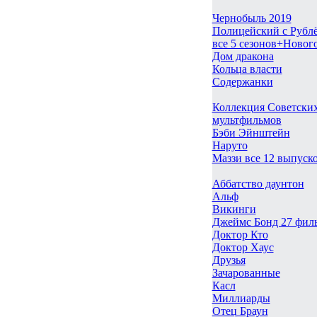
Чернобыль 2019
Полицейский с Рубл
все 5 сезонов+Новог
Дом дракона
Кольца власти
Содержанки
Коллекция Советски
мультфильмов
Бэби Эйнштейн
Наруто
Маззи все 12 выпуск
Аббатство даунтон
Альф
Викинги
Джеймс Бонд 27 фил
Доктор Кто
Доктор Хаус
Друзья
Зачарованные
Касл
Миллиарды
Отец Браун