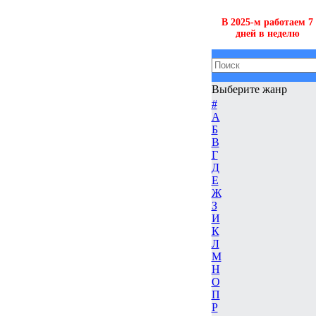
В 2025-м работаем 7
дней в неделю
Выберите жанр
#
А
Б
В
Г
Д
Е
Ж
З
И
К
Л
М
Н
О
П
Р