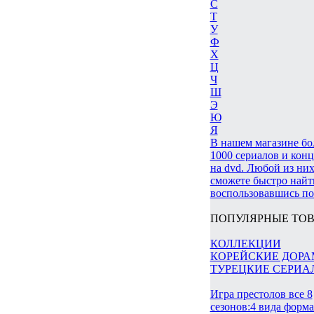
С
Т
У
Ф
Х
Ц
Ч
Ш
Э
Ю
Я
В нашем магазине бо
1000 сериалов и кон
на dvd. Любой из них
сможете быстро найт
воспользовавшись по
ПОПУЛЯРНЫЕ ТОВ
КОЛЛЕКЦИИ
КОРЕЙСКИЕ ДОР
ТУРЕЦКИЕ СЕРИА
Игра престолов все 8
сезонов:4 вида форм