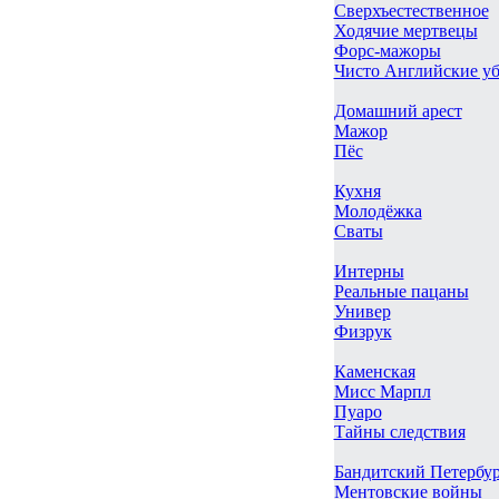
Сверхъестественное
Ходячие мертвецы
Форс-мажоры
Чисто Английские у
Домашний арест
Мажор
Пёс
Кухня
Молодёжка
Сваты
Интерны
Реальные пацаны
Универ
Физрук
Каменская
Мисс Марпл
Пуаро
Тайны следствия
Бандитский Петербу
Ментовские войны