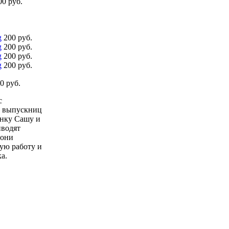
0 руб.
g
200 руб.
g
200 руб.
g
200 руб.
g
200 руб.
0 руб.
с
х выпускниц
анку Сашу и
иводят
 они
бую работу и
а.