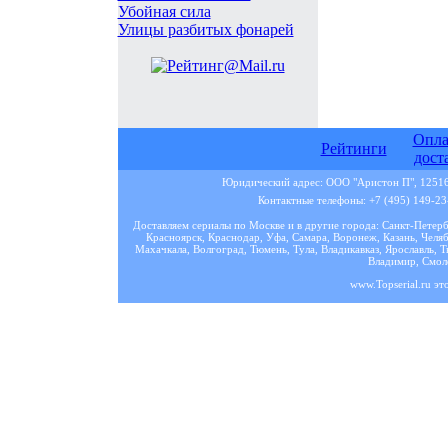
Убойная сила
Улицы разбитых фонарей
Опла
Рейтинги
дост
Юридический адрес: ООО "Аристон П", 125167
Контактные телефоны: +7 (495) 149-23-
Доставляем сериалы по Москве и в другие города: Санкт-Петер
Красноярск, Краснодар, Уфа, Самара, Воронеж, Казань, Челяб
Махачкала, Волгоград, Тюмень, Тула, Владикавказ, Ярославль, Т
Владимир, Смоле
www.Topserial.ru эт