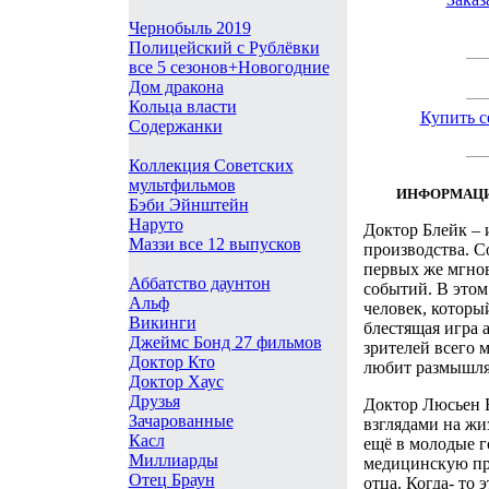
Чернобыль 2019
Полицейский с Рублёвки
все 5 сезонов+Новогодние
Дом дракона
Кольца власти
Купить с
Содержанки
Коллекция Советских
мультфильмов
ИНФОРМАЦИ
Бэби Эйнштейн
Наруто
Доктор Блейк – 
Маззи все 12 выпусков
производства. С
первых же мгно
Аббатство даунтон
событий. В этом
Альф
человек, которы
Викинги
блестящая игра 
Джеймс Бонд 27 фильмов
зрителей всего м
Доктор Кто
любит размышлят
Доктор Хаус
Друзья
Доктор Люсьен Б
Зачарованные
взглядами на жиз
Касл
ещё в молодые г
Миллиарды
медицинскую пра
Отец Браун
отца. Когда- то 