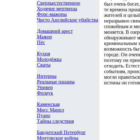
Сверхъестественное
был очень богат
Ходячие мертвецы
те времена прош
Форс-мажоры
жителей и целый
Чисто Английские убийства
неразрывно связ
спокойным и мир
Домашний арест
меняется. В озер
Мажор
обнаруживают м
Пёс
криминальным эк
возможность быт
Кухня
городе. Он очен
Молодёжка
поэтому он прин
Сваты
отходить. Естес
событиям, проис
Интерны
могли нравиться,
Реальные пацаны
истины он готов
Универ
Физрук
Каменская
Мисс Марпл
Пуаро
Тайны следствия
Бандитский Петербург
Ментовские войны