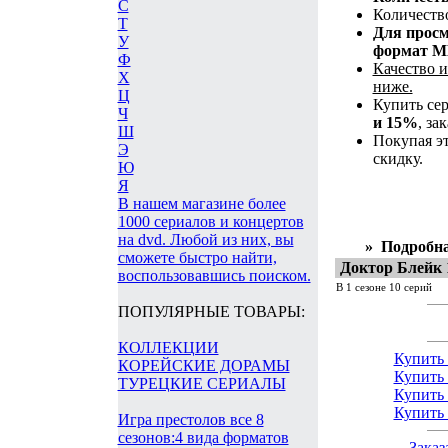
С
Количество
Т
Для просм
У
формат M
Ф
Качество 
Х
ниже.
Ц
Купить сер
Ч
и 15%
, за
Ш
Покупая эт
Э
скидку.
Ю
Я
В нашем магазине более
1000 сериалов и концертов
на dvd. Любой из них, вы
»
Подробна
сможете быстро найти,
Доктор Блейк 
воспользовавшись поиском.
В 1 сезоне 10 серий
ПОПУЛЯРНЫЕ ТОВАРЫ:
КОЛЛЕКЦИИ
Купить 
КОРЕЙСКИЕ ДОРАМЫ
Купить 
ТУРЕЦКИЕ СЕРИАЛЫ
Купить 
Купить 
Игра престолов все 8
сезонов:4 вида форматов
Заказ