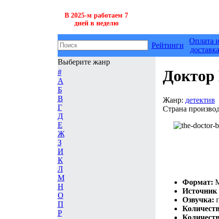
В 2025-м работаем 7
дней в неделю
Оплата 
Рейтинги
доставк
Выберите жанр
Доктор
#
А
Б
В
Жанр:
детектив
Г
Страна производ
Д
Е
Ж
З
И
К
Л
М
Формат:
M
Н
Источник 
О
Озвучка:
П
Количеств
Р
Количеств