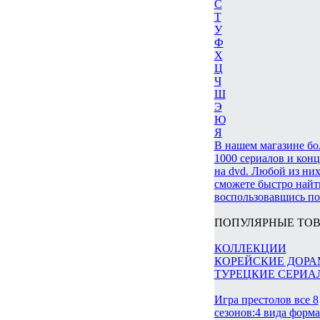
С
Т
У
Ф
Х
Ц
Ч
Ш
Э
Ю
Я
В нашем магазине бо
1000 сериалов и кон
на dvd. Любой из них
сможете быстро найт
воспользовавшись по
ПОПУЛЯРНЫЕ ТОВ
КОЛЛЕКЦИИ
КОРЕЙСКИЕ ДОР
ТУРЕЦКИЕ СЕРИА
Игра престолов все 8
сезонов:4 вида форм