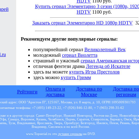
HDTV
1100 руб.
Купить сериал Элементарно 3 сезон (1080p, 192
арей
HDTV
1100 руб.
Заказать сериал Элементарно HD 1080p HDTV
32
Рекомендуем другие популярные сериалы:
популярнейший сериал
Великолепный Век
молодежный
сериал Виолетта
страшный и ужасный
сериал Американская исто
отличная фентези драма
Легенда об Искателе
здесь вы можете
купить Игра Престолов
здесь можно
купить Гримм
Оплата и
Доставка по
Доставка по
Рейтинги
доставка
Москве
регионам
кий адрес: ООО "Аристон П", 125167, Москва, ул. 8 марта, д. 10, ОГРН 1095009301793
онтактные телефоны: +7 (495) 149-23-22, +7 (926) 846-12-80, + 7 (965) 298-31-62
кве и в другие города: Санкт-Петербург, Нижний Новгород, Ростов-на-Дону, Новосибирск
Уфа, Самара, Воронеж, Казань, Челябинск, Пермь, Саратов, Ставрополь, Барнаул, Омск, Ирк
ень, Тула, Владикавказ, Ярославль, Тверь, Оренбург, Белгород, Ижевск, Пенза, Рязань, Киро
Владимир, Смоленск и по всей России.
www.Topserial.ru это
лучшие сериалы
на DVD.