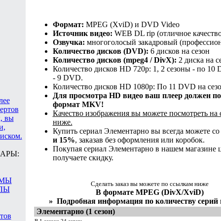
Формат:
MPEG (XviD) и DVD Video
Источник видео:
WEB DL rip (отличное качество
Озвучка:
многоголосый закадровый (профессио
Количество дисков (DVD):
6 дисков на сезон
Количество дисков (mpeg4 / DivX):
2 диска на с
Количество дисков HD 720p: 1, 2 сезоны - по 10 
- 9 DVD.
Количество дисков HD 1080p: По 11 DVD на сезо
Для просмотра HD видео ваш плеер должен п
лее
формат MKV!
цертов
Качество изображения вы можете посмотреть на
, вы
ниже.
и,
Купить сериал Элементарно вы всегда можете с
иском.
и 15%
, заказав без оформления или коробок.
Покупая сериал Элементарно в нашем магазине 
АРЫ:
получаете скидку.
АМЫ
Сделать заказ вы можете по ссылкам ниже
ЛЫ
В формате MPEG (DivX/XviD)
»
Подробная информация по количеству серий 
Элементарно (1 сезон)
атов
В 1 сезоне 24 серии