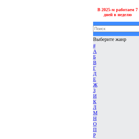
В 2025-м работаем 7
дней в неделю
Выберите жанр
#
А
Б
В
Г
Д
Е
Ж
З
И
К
Л
М
Н
О
П
Р