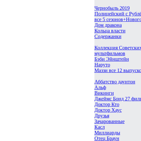
Чернобыль 2019
Полицейский с Рубл
все 5 сезонов+Новог
Дом дракона
Кольца власти
Содержанки
Коллекция Советски
мультфильмов
Бэби Эйнштейн
Наруто
Маззи все 12 выпуск
Аббатство даунтон
Альф
Викинги
Джеймс Бонд 27 фил
Доктор Кто
Доктор Хаус
Друзья
Зачарованные
Касл
Миллиарды
Отец Браун