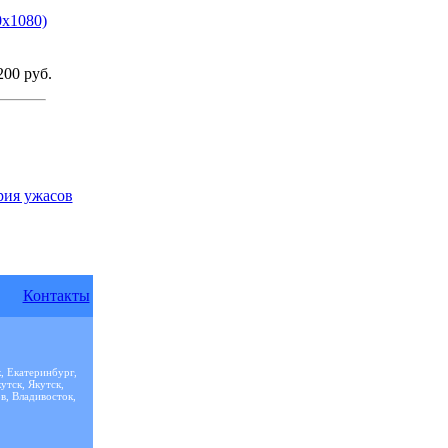
0x1080)
00 руб.
рия ужасов
Контакты
, Екатеринбург,
утск, Якутск,
в, Владивосток,