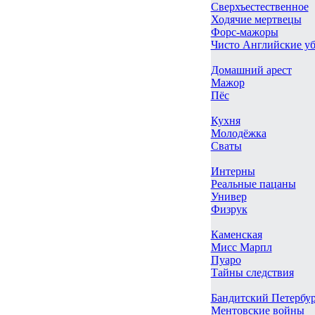
Сверхъестественное
Ходячие мертвецы
Форс-мажоры
Чисто Английские у
Домашний арест
Мажор
Пёс
Кухня
Молодёжка
Сваты
Интерны
Реальные пацаны
Универ
Физрук
Каменская
Мисс Марпл
Пуаро
Тайны следствия
Бандитский Петербу
Ментовские войны