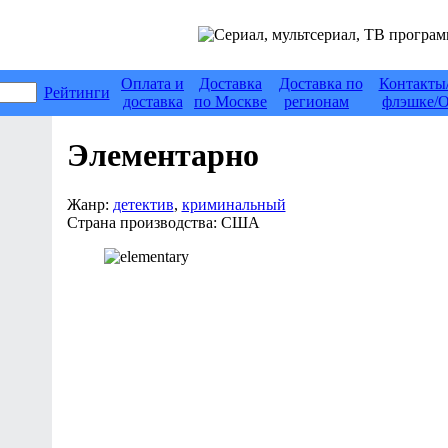
Оплата и
Доставка
Доставка по
Контакты
Рейтинги
доставка
по Москве
регионам
флэшке/О
Элементарно
Жанр:
детектив
,
криминальный
Страна производства:
США