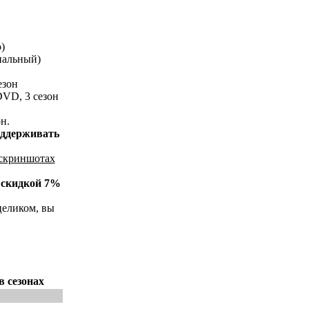
)
нальный)
езон
DVD, 3 сезон
н.
оддерживать
 скриншотах
о
скидкой 7%
целиком, вы
в сезонах