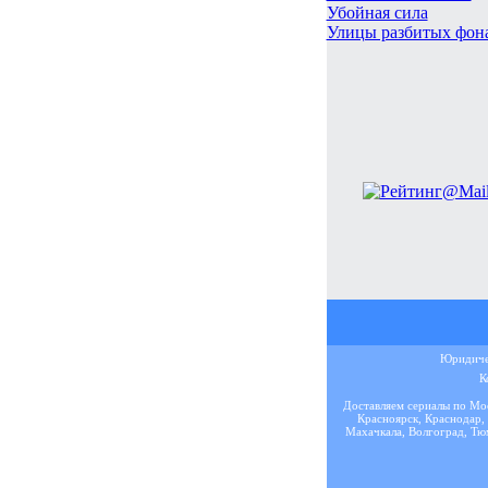
Убойная сила
Улицы разбитых фон
Юридичес
К
Доставляем сериалы по Мос
Красноярск, Краснодар, 
Махачкала, Волгоград, Тюм