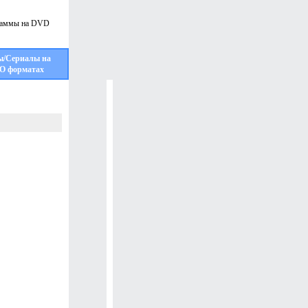
ы/Сериалы на
О форматах