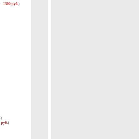
 -
1300 руб.
)
.
)
 руб.
)