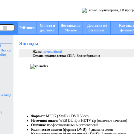
Оплата и
Доставка по
Доставка по
Контакт
Рейтинги
доставка
Москве
регионам
флэшке/
Эпизоды
0
. Любой
комедийный
Жанр:
айти,
Страна производства:
США, Великобритания
:4 вида
 5
Формат:
MPEG (XviD) и DVD Video
Источник видео:
WEB DL rip и HDTV rip (отличное качество)
Озвучка:
профессиональный многоголосый
Количество дисков (формат DVD):
4 диска на сезон