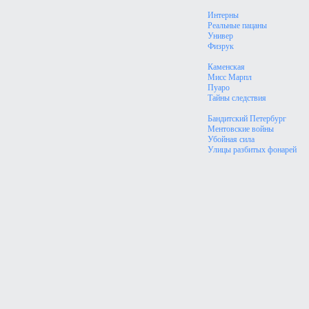
Интерны
Реальные пацаны
Универ
Физрук
Каменская
Мисс Марпл
Пуаро
Тайны следствия
Бандитский Петербург
Ментовские войны
Убойная сила
Улицы разбитых фонарей