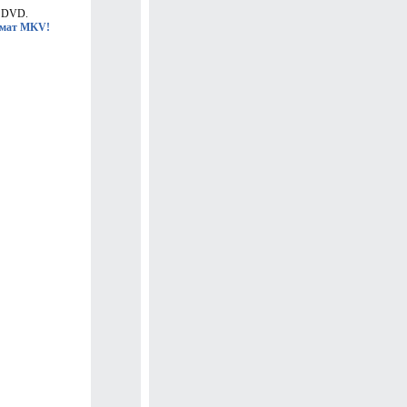
2 DVD.
рмат MKV!