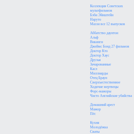
Коллекция Советских
мультфильмов
Бэби Эйнштейн
Наруто
Маззи все 12 выпусков
Аббатство даунтон
Альф
Викинги
Джеймс Бонд 27 фильмов
Доктор Кто
Доктор Хаус
Друзья
Зачарованные
Касл
Миллиарды
Отец Браун
Сверхъестественное
Ходячие мертвецы
Форс-мажоры
Чисто Английские убийства
Домашний арест
Мажор
Пёс
Кухня
Молодёжка
Сваты