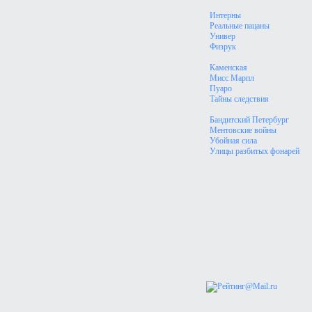
Интерны
Реальные пацаны
Универ
Физрук
Каменская
Мисс Марпл
Пуаро
Тайны следствия
Бандитский Петербург
Ментовские войны
Убойная сила
Улицы разбитых фонарей