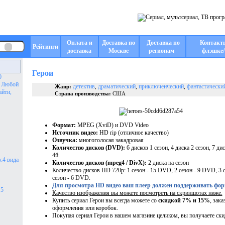
Оплата и
Доставка по
Доставка по
Контакт
Рейтинги
доставка
Москве
регионам
флэшке/
Герои
0
. Любой
детектив
драматический
приключенческий
фантастически
Жанр:
,
,
,
айти,
Страна производства:
США
Формат:
MPEG (XviD) и DVD Video
Источник видео:
HD rip (отличное качество)
Озвучка:
многоголосая закадровая
Количество дисков (DVD):
6 дисков 1 сезон, 4 диска 2 сезон, 7 ди
4й.
:4 вида
Количество дисков (mpeg4 / DivX):
2 диска на сезон
Количество дисков HD 720p: 1 сезон - 15 DVD, 2 сезон - 9 DVD, 3 
сезон - 6 DVD.
Для просмотра HD видео ваш плеер должен поддерживать фо
 5
Качество изображения вы можете посмотреть на скриншотах ниже.
Купить сериал Герои вы всегда можете со
скидкой 7% и 15%
, зака
оформления или коробок.
Покупая сериал Герои в нашем магазине целиком, вы получаете ски