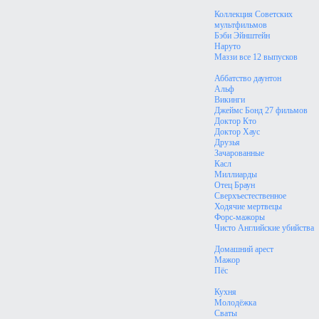
Коллекция Советских
мультфильмов
Бэби Эйнштейн
Наруто
Маззи все 12 выпусков
Аббатство даунтон
Альф
Викинги
Джеймс Бонд 27 фильмов
Доктор Кто
Доктор Хаус
Друзья
Зачарованные
Касл
Миллиарды
Отец Браун
Сверхъестественное
Ходячие мертвецы
Форс-мажоры
Чисто Английские убийства
Домашний арест
Мажор
Пёс
Кухня
Молодёжка
Сваты