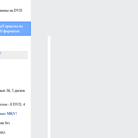
ы/Сериалы на
О форматах
й
сков 3й, 5 дисков
сезон - 8 DVD, 4
рмат MKV!
зав без
дку.