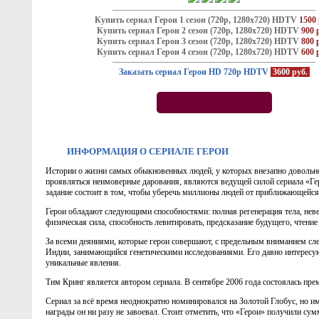
Купить сериал Герои 1 сезон (720p, 1280х720) HDTV
1500 
Купить сериал Герои 2 сезон (720p, 1280х720) HDTV
900 
Купить сериал Герои 3 сезон (720p, 1280х720) HDTV
800 
Купить сериал Герои 4 сезон (720p, 1280х720) HDTV
600 
Заказать сериал Герои HD 720p HDTV
3600 руб.
ИНФОРМАЦИЯ О СЕРИАЛЕ
ГЕРОИ
Истории о жизни самых обыкновенных людей, у которых внезапно довольно
проявляться неимоверные дарования, являются ведущей силой сериала «Ге
задание состоит в том, чтобы уберечь миллионы людей от приближающейся
Герои обладают следующими способностями: полная регенерация тела, нев
физическая сила, способность левитировать, предсказание будущего, чтение
За всеми деяниями, которые герои совершают, с предельным вниманием сле
Индии, занимающийся генетическими исследованиями. Его давно интересу
уникальные явления.
Тим Кринг является автором сериала. В сентябре 2006 года состоялась прем
Сериал за всё время неоднократно номинировался на Золотой Глобус, но и
награды он ни разу не завоевал. Стоит отметить, что «Герои» получили сум