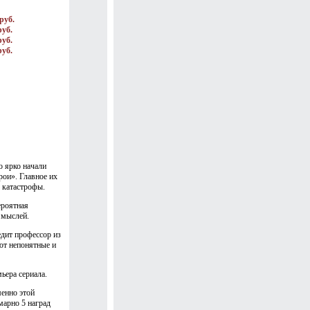
руб.
руб.
руб.
руб.
 ярко начали
рои». Главное их
 катастрофы.
ероятная
 мыслей.
дит профессор из
ют непонятные и
ьера сериала.
менно этой
марно 5 наград