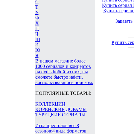
С
Купить сериал 
Т
Купить сериал
У
Ф
Заказать
Х
Ц
Ч
Ш
Купить се
Э
Ю
Я
В нашем магазине более
1000 сериалов и концертов
на dvd. Любой из них, вы
сможете быстро найти,
воспользовавшись поиском.
ПОПУЛЯРНЫЕ ТОВАРЫ:
КОЛЛЕКЦИИ
КОРЕЙСКИЕ ДОРАМЫ
ТУРЕЦКИЕ СЕРИАЛЫ
Игра престолов все 8
сезонов:4 вида форматов