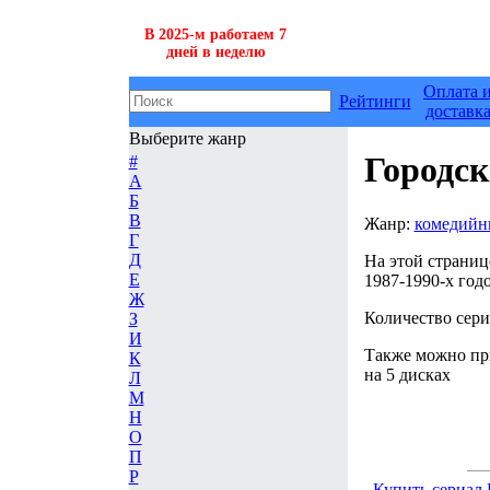
В 2025-м работаем 7
дней в неделю
Оплата 
Рейтинги
доставк
Выберите жанр
Городск
#
А
Б
В
Жанр:
комедий
Г
Д
На этой страниц
Е
1987-1990-х год
Ж
Количество сери
З
И
Также можно при
К
на 5 дисках
Л
М
Н
О
П
Р
Купить сериал 