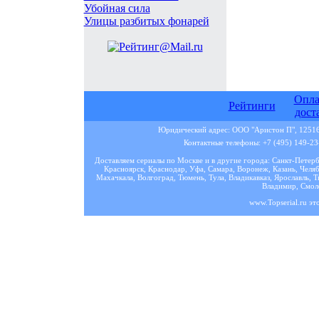
Убойная сила
Улицы разбитых фонарей
Опла
Рейтинги
дост
Юридический адрес: ООО "Аристон П", 125167
Контактные телефоны: +7 (495) 149-23-
Доставляем сериалы по Москве и в другие города: Санкт-Петер
Красноярск, Краснодар, Уфа, Самара, Воронеж, Казань, Челяб
Махачкала, Волгоград, Тюмень, Тула, Владикавказ, Ярославль, Т
Владимир, Смоле
www.Topserial.ru эт