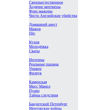
Сверхъестественное
Ходячие мертвецы
Форс-мажоры
Чисто Английские убийства
Домашний арест
Мажор
Пёс
Кухня
Молодёжка
Сваты
Интерны
Реальные пацаны
Универ
Физрук
Каменская
Мисс Марпл
Пуаро
Тайны следствия
Бандитский Петербург
Ментовские войны