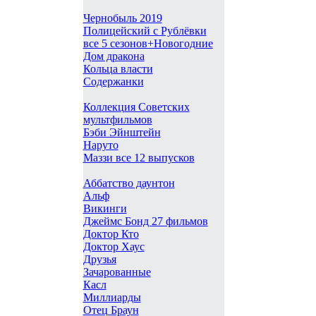
Чернобыль 2019
Полицейский с Рублёвки
все 5 сезонов+Новогодние
Дом дракона
Кольца власти
Содержанки
Коллекция Советских
мультфильмов
Бэби Эйнштейн
Наруто
Маззи все 12 выпусков
Аббатство даунтон
Альф
Викинги
Джеймс Бонд 27 фильмов
Доктор Кто
Доктор Хаус
Друзья
Зачарованные
Касл
Миллиарды
Отец Браун