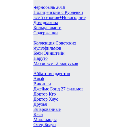
Чернобыль 2019
Полицейский с Рублёвки
все 5 сезонов+Новогодние
Дом дракона
Кольца власти
Содержанки
Коллекция Советских
мультфильмов
Бэби Эйнштейн
Наруто
Маззи все 12 выпусков
Аббатство даунтон
Альф
Викинги
Джеймс Бонд 27 фильмов
Доктор Кто
Доктор Хаус
Друзья
Зачарованные
Касл
Миллиарды
Отец Браун