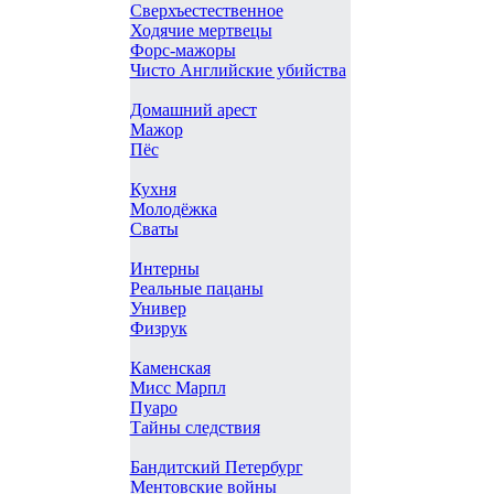
Сверхъестественное
Ходячие мертвецы
Форс-мажоры
Чисто Английские убийства
Домашний арест
Мажор
Пёс
Кухня
Молодёжка
Сваты
Интерны
Реальные пацаны
Универ
Физрук
Каменская
Мисс Марпл
Пуаро
Тайны следствия
Бандитский Петербург
Ментовские войны