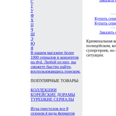
Заказать
С
Т
У
Ф
Купить сер
Х
Купить сер
Ц
Ч
Заказать
Ш
Э
Криминальная ко
Ю
полицейском, ко
Я
супергероев, но
В нашем магазине более
ситуации.
1000 сериалов и концертов
на dvd. Любой из них, вы
сможете быстро найти,
воспользовавшись поиском.
ПОПУЛЯРНЫЕ ТОВАРЫ:
КОЛЛЕКЦИИ
КОРЕЙСКИЕ ДОРАМЫ
ТУРЕЦКИЕ СЕРИАЛЫ
Игра престолов все 8
сезонов:4 вида форматов