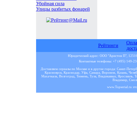
Убойная сила
Улицы разбитых фонарей
Опла
Рейтинги
дост
Юридический адрес: ООО "Аристон П", 125167
Контактные телефоны: +7 (495) 149-23-
Доставляем сериалы по Москве и в другие города: Санкт-Петер
Красноярск, Краснодар, Уфа, Самара, Воронеж, Казань, Челяб
Махачкала, Волгоград, Тюмень, Тула, Владикавказ, Ярославль, Т
Владимир, Смоле
www.Topserial.ru эт