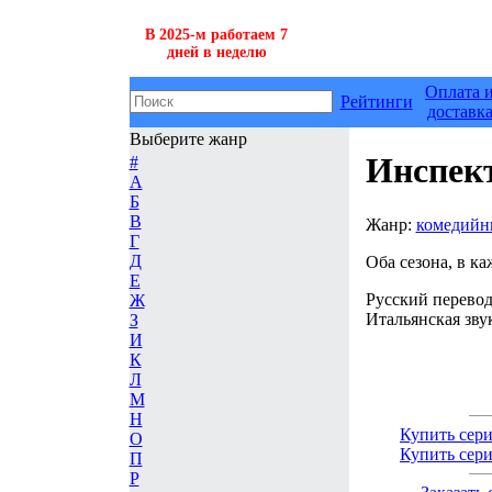
В 2025-м работаем 7
дней в неделю
Оплата 
Рейтинги
доставк
Выберите жанр
Инспек
#
А
Б
В
Жанр:
комедий
Г
Д
Оба сезона, в к
Е
Русский перевод
Ж
Итальянская зву
З
И
К
Л
М
Н
Купить сер
О
Купить сер
П
Р