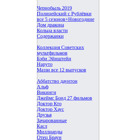
Чернобыль 2019
Полицейский с Рублёвки
все 5 сезонов+Новогодние
Дом дракона
Кольца власти
Содержанки
Коллекция Советских
мультфильмов
Бэби Эйнштейн
Наруто
Маззи все 12 выпусков
Аббатство даунтон
Альф
Викинги
Джеймс Бонд 27 фильмов
Доктор Кто
Доктор Хаус
Друзья
Зачарованные
Касл
Миллиарды
Отец Браун