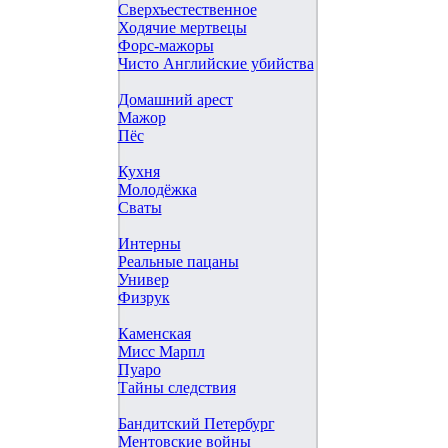
Сверхъестественное
Ходячие мертвецы
Форс-мажоры
Чисто Английские убийства
Домашний арест
Мажор
Пёс
Кухня
Молодёжка
Сваты
Интерны
Реальные пацаны
Универ
Физрук
Каменская
Мисс Марпл
Пуаро
Тайны следствия
Бандитский Петербург
Ментовские войны