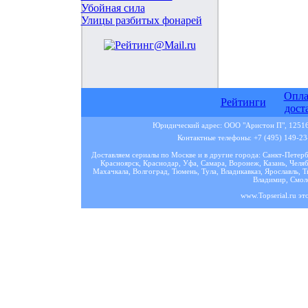
Убойная сила
Улицы разбитых фонарей
Опла
Рейтинги
дост
Юридический адрес: ООО "Аристон П", 125167
Контактные телефоны: +7 (495) 149-23-
Доставляем сериалы по Москве и в другие города: Санкт-Петер
Красноярск, Краснодар, Уфа, Самара, Воронеж, Казань, Челяб
Махачкала, Волгоград, Тюмень, Тула, Владикавказ, Ярославль, Т
Владимир, Смоле
www.Topserial.ru эт