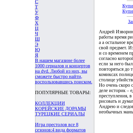
С
Купи
Т
Купи
У
Ф
За
Х
Ц
Андрей Изворин 
Ч
работы время ри
Ш
а а остальное в
Э
свой предмет. И
Ю
и со временем п
Я
согласно которо
В нашем магазине более
если за него бы
1000 сериалов и концертов
повторяться до т
на dvd. Любой из них, вы
комиксах полице
сможете быстро найти,
столице убийств
воспользовавшись поиском.
Но очень скоро 
деле историк – 
ПОПУЛЯРНЫЕ ТОВАРЫ:
преступления, в
рисовать и дума
КОЛЛЕКЦИИ
Андрею и следо
КОРЕЙСКИЕ ДОРАМЫ
необычных манья
ТУРЕЦКИЕ СЕРИАЛЫ
Игра престолов все 8
сезонов:4 вида форматов