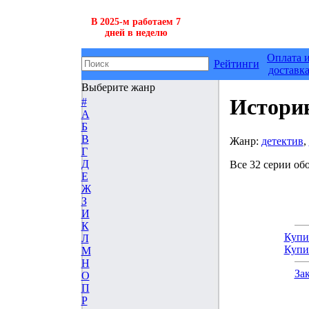
В 2025-м работаем 7
дней в неделю
Оплата 
Рейтинги
доставк
Выберите жанр
Истори
#
А
Б
В
Жанр:
детектив
,
Г
Д
Все 32 серии обо
Е
Ж
З
И
К
Купи
Л
Купи
М
Н
За
О
П
Р