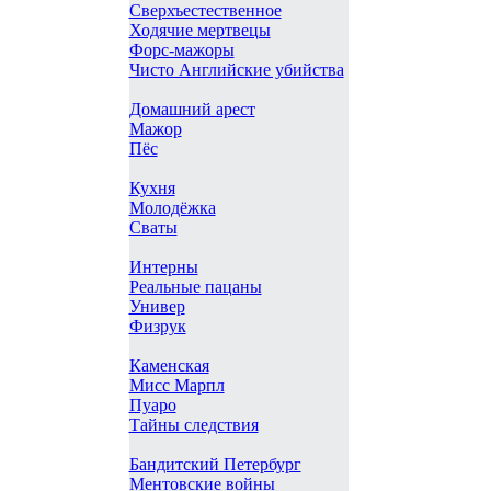
Сверхъестественное
Ходячие мертвецы
Форс-мажоры
Чисто Английские убийства
Домашний арест
Мажор
Пёс
Кухня
Молодёжка
Сваты
Интерны
Реальные пацаны
Универ
Физрук
Каменская
Мисс Марпл
Пуаро
Тайны следствия
Бандитский Петербург
Ментовские войны