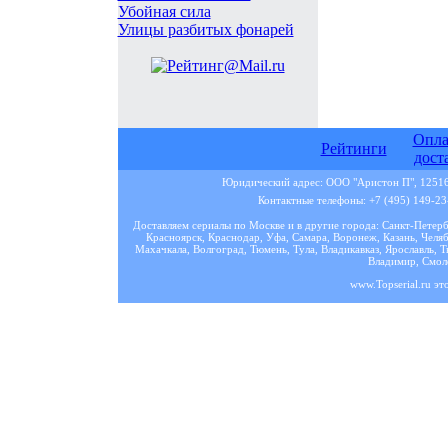
Убойная сила
Улицы разбитых фонарей
Опла
Рейтинги
дост
Юридический адрес: ООО "Аристон П", 125167
Контактные телефоны: +7 (495) 149-23-
Доставляем сериалы по Москве и в другие города: Санкт-Петер
Красноярск, Краснодар, Уфа, Самара, Воронеж, Казань, Челяб
Махачкала, Волгоград, Тюмень, Тула, Владикавказ, Ярославль, Т
Владимир, Смоле
www.Topserial.ru эт