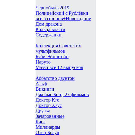
Чернобыль 2019
Полицейский с Рублёвки
все 5 сезонов+Новогодние
Дом дракона
Кольца власти
Содержанки
Коллекция Советских
мультфильмов
Бэби Эйнштейн
Наруто
Маззи все 12 выпусков
Аббатство даунтон
Альф
Викинги
Джеймс Бонд 27 фильмов
Доктор Кто
Доктор Хаус
Друзья
Зачарованные
Касл
Миллиарды
Отец Браун