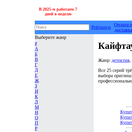
В 2025-м работаем 7
дней в неделю
Оплата 
Рейтинги
доставк
Выберите жанр
Кайфта
#
А
Б
В
Жанр:
детектив
,
Г
Д
Все 25 серий трё
Е
выбора оригинал
Ж
профессиональн
З
И
К
Л
М
Купит
Н
Купит
О
Купит
П
Р