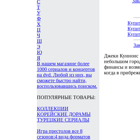
Зак
С
Т
У
Ф
Купит
Х
Купит
Ц
Купит
Ч
Ш
За
Э
Ю
Джеки Куинонс 
Я
небольшом город
В нашем магазине более
финансы и возмо
1000 сериалов и концертов
когда в прибреж
на dvd. Любой из них, вы
сможете быстро найти,
воспользовавшись поиском.
ПОПУЛЯРНЫЕ ТОВАРЫ:
КОЛЛЕКЦИИ
КОРЕЙСКИЕ ДОРАМЫ
ТУРЕЦКИЕ СЕРИАЛЫ
Игра престолов все 8
сезонов:4 вида форматов