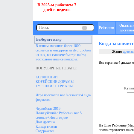
В 2025-м работаем 7
дней в неделю
Оплата 
Рейтинги
доставка
Выберите жанр
Когда закончит
В нашем магазине более 1000
сериалов и концертов на dvd. Любой
драмат
Жанр:
из них, вы сможете быстро найти,
воспользовавшись поиском.
Все серии на 4 дисках 
ПОПУЛЯРНЫЕ ТОВАРЫ:
КОЛЛЕКЦИИ
КОРЕЙСКИЕ ДОРАМЫ
ТУРЕЦКИЕ СЕРИАЛЫ
Купит
Игра престолов все 8 сезонов:4 вида
форматов
Чернобыль 2019
Полицейский с Рублёвки все 5
сезонов+Новогодние
Дом дракона
На Олю Рябинину(Мари
Кольца власти
плохо отражается на е
Содержанки