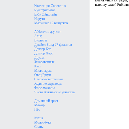
аналогичной ситуации, 
психику самой Рябинин
Коллекция Советских
мультфильмов
Бэби Эйнштейн
Наруто
Маззи все 12 выпусков
Аббатство даунтон
Альф
Викинги
Джеймс Бонд 27 фильмов
Доктор Кто
Доктор Хаус
Друзья
Зачарованные
Касл
Миллиарды
Отец Браун
Сверхъестественное
Ходячие мертвецы
Форс-мажоры
Чисто Английские убийства
Домашний арест
Мажор
Пёс
Кухня
Молодёжка
Сваты