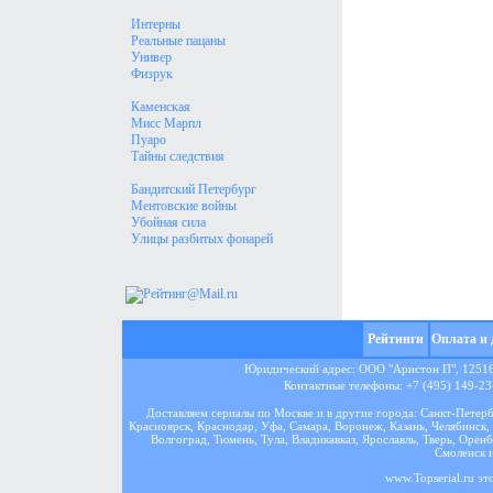
Интерны
Реальные пацаны
Универ
Физрук
Каменская
Мисс Марпл
Пуаро
Тайны следствия
Бандитский Петербург
Ментовские войны
Убойная сила
Улицы разбитых фонарей
Рейтинги
Оплата и 
Юридический адрес: ООО "Аристон П", 125167
Контактные телефоны: +7 (495) 149-23-
Доставляем сериалы по Москве и в другие города: Санкт-Петер
Красноярск, Краснодар, Уфа, Самара, Воронеж, Казань, Челябинск, 
Волгоград, Тюмень, Тула, Владикавказ, Ярославль, Тверь, Оренб
Смоленск и
www.Topserial.ru эт