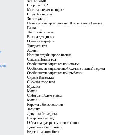
За спичками
Спортлото 82
Москва слезам не верит
Служебный роман
Зигзаг удачи
Невероятные приключения Итальянцев в России
Гараж
Жестокий романс
Вокзал для двоих
Осенний марафон
Тридцать три
Афоня
г
Ирония судьбы продолжение
Старый Новый год
Особенности национальной охоты
арей
Особенности национальной охоты в зимний период
Особенности национальной рыбалки
Сирота Казанская
Снежная королева
Мужики
Мамы
С Новым Годом мамы
Мамы 3
Королева бензоколонки
Золушка
Девушка без адреса
Гусарская баллада
О бедном гусаре замолвите слово
Дайте жалобную книгу
Берегись автомобиля