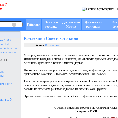
ем 7
ю
Оплата и
Доставка по
Доставка по
Кон
Рейтинги
доставка
Москве
регионам
флэ
Коллекция Советского кино
лее 1000
на dvd.
Коллекция
Жанр:
ожете быстро
ись поиском.
Мы представляем список из ста лучших на наш взгляд фильмов Советс
знаменитые комедии Гайдая и Рязанова, и Советские драмы и мелодра
АРЫ:
рейтингам фильмов о войне и многое другое.
Фильмы можно приобрести как на дисках. Каждый фильм идёт на отде
АМЫ
прекрасного качества. Стоимость всей коллекции 9500 рублей.
ЛЫ
Также можно приобрести коллекцию на флэшке. Стоимость флэшки 3
 сезонов:4
её после внесения предоплаты, можете также купить сами и привезти к
работы по переносу фильмов с дисков на флэшку 4400 рублей.
При желании вы можете заменить любые 10 фильмов из коллекции на 
ки все 5
Сделать заказ вы можете по ссылкам ниже
В формате DVD