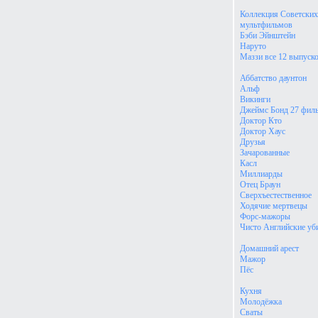
Коллекция Советских
мультфильмов
Бэби Эйнштейн
Наруто
Маззи все 12 выпуск
Аббатство даунтон
Альф
Викинги
Джеймс Бонд 27 фил
Доктор Кто
Доктор Хаус
Друзья
Зачарованные
Касл
Миллиарды
Отец Браун
Сверхъестественное
Ходячие мертвецы
Форс-мажоры
Чисто Английские уб
Домашний арест
Мажор
Пёс
Кухня
Молодёжка
Сваты