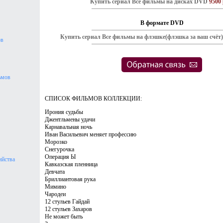
Купить сериал Все фильмы на дисках DVD
9500 
В формате DVD
Купить сериал Все фильмы на флэшке(флэшка за ваш счёт
ов
ьмов
СПИСОК ФИЛЬМОВ КОЛЛЕКЦИИ:
Ирония судьбы
Джентльмены удачи
Карнавальная ночь
Иван Васильевич меняет профессию
Морозко
Снегурочка
Операция Ы
ийства
Кавказская пленница
Девчата
Бриллиантовая рука
Мимино
Чародеи
12 стульев Гайдай
12 стульев Захаров
Не может быть