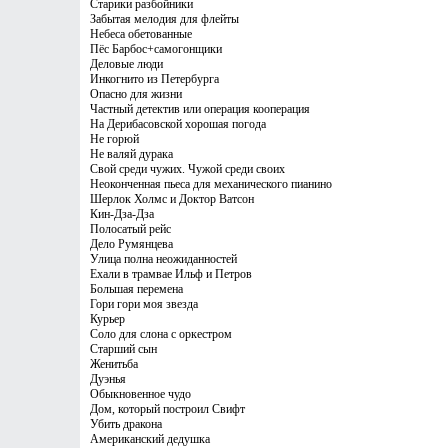
Старики разбойники
Забытая мелодия для флейты
Небеса обетованные
Пёс Барбос+самогонщики
Деловые люди
Инкогнито из Петербурга
Опасно для жизни
Частный детектив или операция кооперация
На Дерибасовской хорошая погода
Не горюй
Не валяй дурака
Свой среди чужих. Чужой среди своих
Неоконченная пьеса для механического пианино
Шерлок Холмс и Доктор Ватсон
Кин-Дза-Дза
Полосатый рейс
Дело Румянцева
Улица полна неожиданностей
Ехали в трамвае Ильф и Петров
Большая перемена
Гори гори моя звезда
Курьер
Соло для слона с оркестром
Старший сын
Женитьба
Дуэнья
Обыкновенное чудо
Дом, который построил Свифт
Убить дракона
Американский дедушка