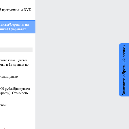
такты/Сериалы на
шке/О форматах
кого кино. Здесь и
мы, и 15 лучших по
льном диске
000 рублей(покупаем
урьеру). Стоимость
свои.