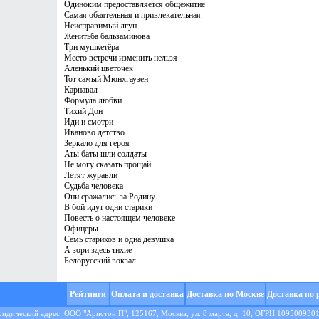
Одиноким предоставляется общежитие
Самая обаятельная и привлекательная
Неисправимый лгун
Женитьба бальзаминова
Три мушкетёра
Место встречи изменить нельзя
Аленький цветочек
Тот самый Мюнхгаузен
Карнавал
Формула любви
Тихий Дон
Иди и смотри
Иваново детство
Зеркало для героя
Аты баты шли солдаты
Не могу сказать прощай
Летят журавли
Судьба человека
Они сражались за Родину
В бой идут одни старики
Повесть о настоящем человеке
Офицеры
Семь стариков и одна девушка
А зори здесь тихие
Белорусский вокзал
Рейтинги
Оплата и доставка
Доставка по Москве
Доставка по 
идический адрес: ООО "Аристон П", 125167, Москва, ул. 8 марта, д. 10, ОГРН 109500930