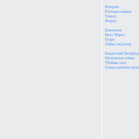
Интерны
Реальные пацаны
Универ
Физрук
Каменская
Мисс Марпл
Пуаро
Тайны следствия
Бандитский Петербур
Ментовские войны
Убойная сила
Улицы разбитых фон