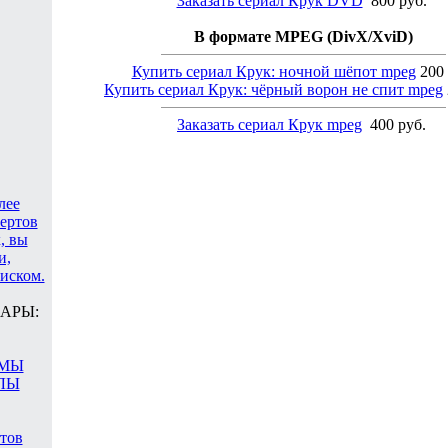
Заказать сериал Крук DVD
800 руб.
В формате MPEG (DivX/XviD)
Купить сериал Крук: ночной шёпот mpeg
200 
Купить сериал Крук: чёрный ворон не спит mpeg
Заказать сериал Крук mpeg
400 руб.
лее
цертов
, вы
и,
иском.
АРЫ:
АМЫ
ЛЫ
атов