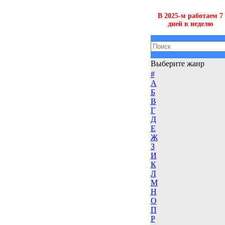
В 2025-м работаем 7
дней в неделю
Выберите жанр
#
А
Б
В
Г
Д
Е
Ж
З
И
К
Л
М
Н
О
П
Р