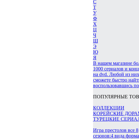
С
Т
У
Ф
Х
Ц
Ч
Ш
Э
Ю
Я
В нашем магазине бо
1000 сериалов и кон
на dvd. Любой из них
сможете быстро найт
воспользовавшись по
ПОПУЛЯРНЫЕ ТОВ
КОЛЛЕКЦИИ
КОРЕЙСКИЕ ДОР
ТУРЕЦКИЕ СЕРИА
Игра престолов все 8
сезонов:4 вида форм