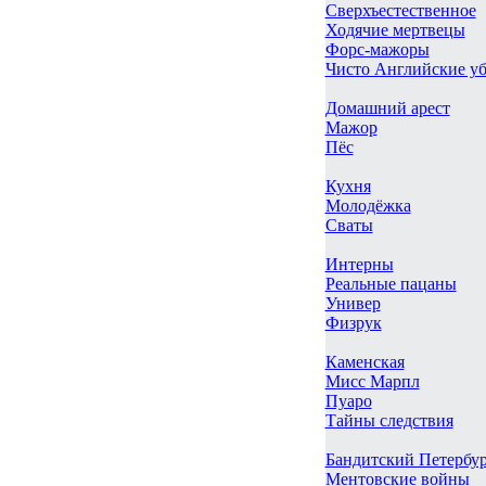
Сверхъестественное
Ходячие мертвецы
Форс-мажоры
Чисто Английские у
Домашний арест
Мажор
Пёс
Кухня
Молодёжка
Сваты
Интерны
Реальные пацаны
Универ
Физрук
Каменская
Мисс Марпл
Пуаро
Тайны следствия
Бандитский Петербу
Ментовские войны