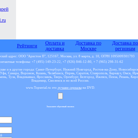
арей
Оплата и
Доставка по
Доставка по
Рейтинги
доставка
Москве
регионам
кий адрес: ООО "Аристон П", 125167, Москва, ул. 8 марта, д. 10, ОГРН 1095009301793
онтактные телефоны: +7 (495) 149-23-22, +7 (926) 846-12-80, + 7 (965) 298-31-62
кве и в другие города: Санкт-Петербург, Нижний Новгород, Ростов-на-Дону, Новосибирск
Уфа, Самара, Воронеж, Казань, Челябинск, Пермь, Саратов, Ставрополь, Барнаул, Омск, Ирк
ень, Тула, Владикавказ, Ярославль, Тверь, Оренбург, Белгород, Ижевск, Пенза, Рязань, Киро
Владимир, Смоленск и по всей России.
www.Topserial.ru это
лучшие сериалы
на DVD.
Закажите обратный звонок
ий