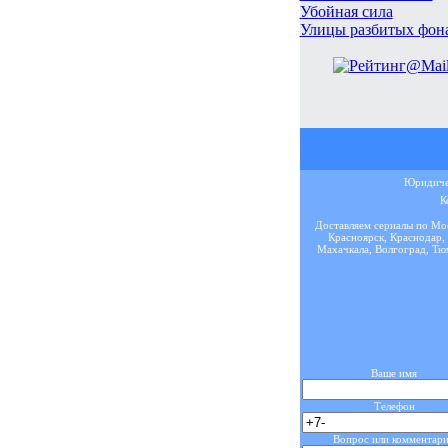
Убойная сила
Улицы разбитых фон
Юридичес
К
Доставляем сериалы по Мос
Красноярск, Краснодар, 
Махачкала, Волгоград, Тюм
Ваше имя
Телефон
Вопрос или комментар