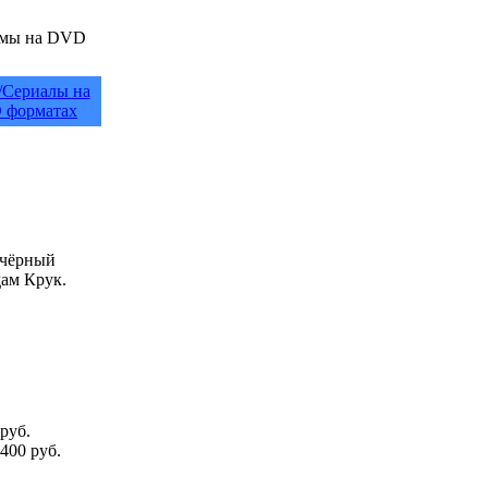
/Сериалы на
 форматах
 чёрный
дам Крук.
руб.
400 руб.