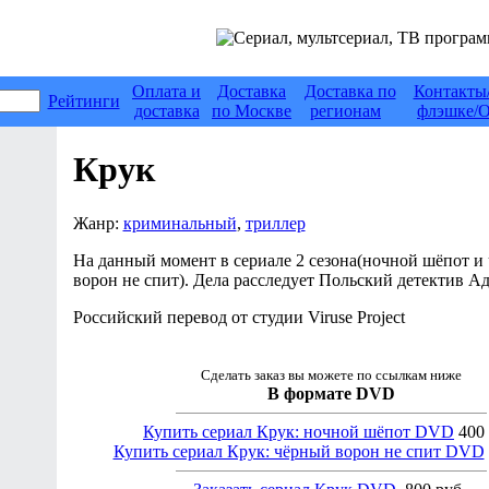
Оплата и
Доставка
Доставка по
Контакты
Рейтинги
доставка
по Москве
регионам
флэшке/О
Крук
Жанр:
криминальный
,
триллер
На данный момент в сериале 2 сезона(ночной шёпот и
ворон не спит). Дела расследует Польский детектив А
Российский перевод от студии Viruse Project
Сделать заказ вы можете по ссылкам ниже
В формате DVD
Купить сериал Крук: ночной шёпот DVD
400 
Купить сериал Крук: чёрный ворон не спит DVD