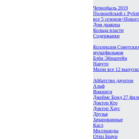
Чернобыль 2019
Полицейский с Рубл
все 5 сезонов+Новог
Дом дракона
Кольца власти
Содержанки
Коллекция Советски
мультфильмов
Бэби Эйнштейн
Наруто
Маззи все 12 выпуск
Аббатство даунтон
Альф
Викинги
Джеймс Бонд 27 фил
Доктор Кто
Доктор Хаус
Друзья
Зачарованные
Касл
Миллиарды
Отец Браун