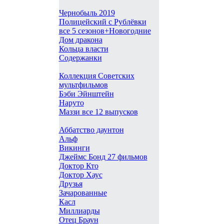
Чернобыль 2019
Полицейский с Рублёвки
все 5 сезонов+Новогодние
Дом дракона
Кольца власти
Содержанки
Коллекция Советских
мультфильмов
Бэби Эйнштейн
Наруто
Маззи все 12 выпусков
Аббатство даунтон
Альф
Викинги
Джеймс Бонд 27 фильмов
Доктор Кто
Доктор Хаус
Друзья
Зачарованные
Касл
Миллиарды
Отец Браун