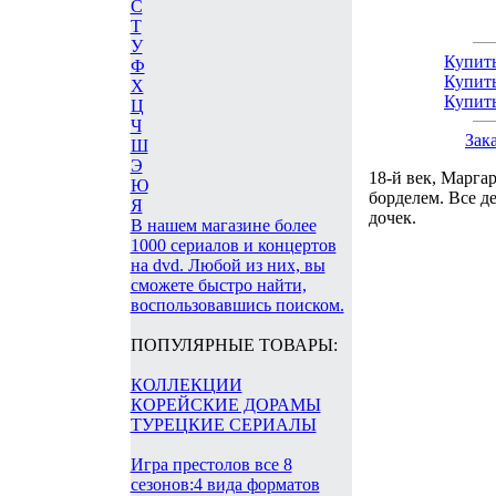
С
Т
У
Купить
Ф
Купить
Х
Купить
Ц
Ч
Зак
Ш
Э
18-й век, Маргар
Ю
борделем. Все д
Я
дочек.
В нашем магазине более
1000 сериалов и концертов
на dvd. Любой из них, вы
сможете быстро найти,
воспользовавшись поиском.
ПОПУЛЯРНЫЕ ТОВАРЫ:
КОЛЛЕКЦИИ
КОРЕЙСКИЕ ДОРАМЫ
ТУРЕЦКИЕ СЕРИАЛЫ
Игра престолов все 8
сезонов:4 вида форматов