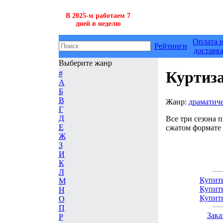
В 2025-м работаем 7
дней в неделю
Оплата 
Рейтинги
доставк
Выберите жанр
Куртиз
#
А
Б
В
Жанр:
драматич
Г
Д
Все три сезона п
Е
сжатом формате
Ж
З
И
К
Л
Купить
М
Купить
Н
Купить
О
П
Зака
Р