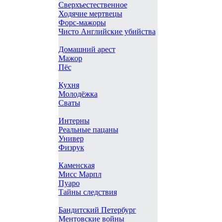
Сверхъестественное
Ходячие мертвецы
Форс-мажоры
Чисто Английские убийства
Домашний арест
Мажор
Пёс
Кухня
Молодёжка
Сваты
Интерны
Реальные пацаны
Универ
Физрук
Каменская
Мисс Марпл
Пуаро
Тайны следствия
Бандитский Петербург
Ментовские войны