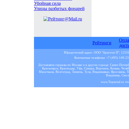
Убойная сила
Улицы разбитых фонарей
Опла
Рейтинги
дост
Юридический адрес: ООО "Аристон П", 125167
Контактные телефоны: +7 (495) 149-23-
Доставляем сериалы по Москве и в другие города: Санкт-Петер
Красноярск, Краснодар, Уфа, Самара, Воронеж, Казань, Челяб
Махачкала, Волгоград, Тюмень, Тула, Владикавказ, Ярославль, Т
Владимир, Смоле
www.Topserial.ru эт