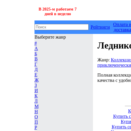
В 2025-м работаем 7
дней в неделю
Оплата 
Рейтинги
доставк
Выберите жанр
Ледник
#
А
Б
В
Жанр:
Коллекци
Г
приключенческ
Д
Е
Полная коллекци
Ж
качества с удоб
З
И
К
Л
М
К
Н
Купить 
О
Купи
П
Купить с
Р