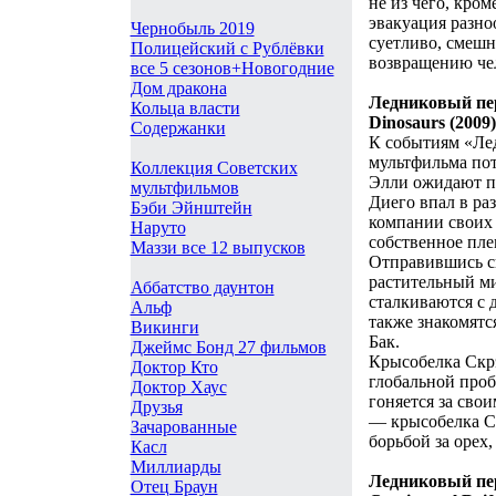
не из чего, кром
эвакуация разно
Чернобыль 2019
суетливо, смешн
Полицейский с Рублёвки
возвращению чел
все 5 сезонов+Новогодние
Дом дракона
Ледниковый пери
Кольца власти
Dinosaurs (2009)
Содержанки
К событиям «Лед
мультфильма по
Коллекция Советских
Элли ожидают по
мультфильмов
Диего впал в ра
Бэби Эйнштейн
компании своих 
Наруто
собственное пле
Маззи все 12 выпусков
Отправившись сп
растительный ми
Аббатство даунтон
сталкиваются с 
Альф
также знакомятс
Викинги
Бак.
Джеймс Бонд 27 фильмов
Крысобелка Скрэ
Доктор Кто
глобальной проб
Доктор Хаус
гоняется за свои
Друзья
— крысобелка С
Зачарованные
борьбой за орех,
Касл
Миллиарды
Ледниковый пер
Отец Браун