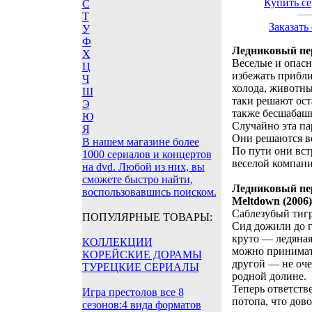
Купить с
С
Т
Заказат
У
Ф
Ледниковый пери
Х
Веселые и опасн
Ц
избежать прибли
Ч
холода, животны
Ш
таки решают ос
Э
также бесшабаш
Ю
Случайно эта па
Я
Они решаются ве
В нашем магазине более
По пути они вст
1000 сериалов и концертов
веселой компани
на dvd. Любой из них, вы
сможете быстро найти,
Ледниковый пери
воспользовавшись поиском.
Meltdown (2006)
Саблезубый тигр
ПОПУЛЯРНЫЕ ТОВАРЫ:
Сид дожили до г
круто — ледяная
КОЛЛЕКЦИИ
можно принимать
КОРЕЙСКИЕ ДОРАМЫ
другой — не оче
ТУРЕЦКИЕ СЕРИАЛЫ
родной долине.
Теперь ответств
Игра престолов все 8
потопа, что дов
сезонов:4 вида форматов