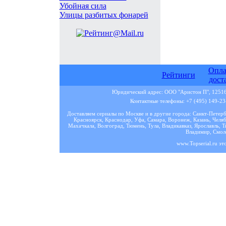
Убойная сила
Улицы разбитых фонарей
Опла
Рейтинги
дост
Юридический адрес: ООО "Аристон П", 125167
Контактные телефоны: +7 (495) 149-23-
Доставляем сериалы по Москве и в другие города: Санкт-Петер
Красноярск, Краснодар, Уфа, Самара, Воронеж, Казань, Челяб
Махачкала, Волгоград, Тюмень, Тула, Владикавказ, Ярославль, Т
Владимир, Смоле
www.Topserial.ru эт