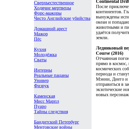
Continental Drift
Сверхъестественное
После приключен
Ходячие мертвецы
континентов. Гл
Форс-мажоры
вынуждены испол
Чисто Английские убийства
океан и попадаю
животными и пи
Домашний арест
удаётся получит
Мажор
земли.
Пёс
Ледниковый пери
Кухня
Course (2016)
Молодёжка
Отчаянная погон
Сваты
прямо в космос,
космических соб
Интерны
периода и станут
Реальные пацаны
Мэнни, Диего и 
Универ
отправиться в з
Физрук
экзотические но
новых персонаж
Каменская
Мисс Марпл
Пуаро
Тайны следствия
Бандитский Петербург
Ментовские войны