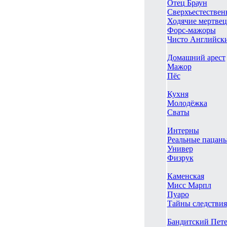
Отец Браун
Сверхъестествен
Ходячие мертве
Форс-мажоры
Чисто Английски
Домашний арест
Мажор
Пёс
Кухня
Молодёжка
Сваты
Интерны
Реальные пацан
Универ
Физрук
Каменская
Мисс Марпл
Пуаро
Тайны следствия
Бандитский Пете