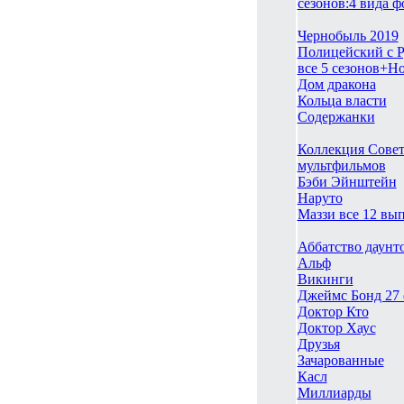
сезонов:4 вида 
Чернобыль 2019
Полицейский с 
все 5 сезонов+Н
Дом дракона
Кольца власти
Содержанки
Коллекция Сове
мультфильмов
Бэби Эйнштейн
Наруто
Маззи все 12 вы
Аббатство даунт
Альф
Викинги
Джеймс Бонд 27
Доктор Кто
Доктор Хаус
Друзья
Зачарованные
Касл
Миллиарды