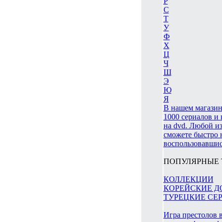
Р
С
Т
У
Ф
Х
Ц
Ч
Ш
Э
Ю
Я
В нашем магазин
1000 сериалов и
на dvd. Любой из
сможете быстро 
воспользовавшис
ПОПУЛЯРНЫЕ 
КОЛЛЕКЦИИ
КОРЕЙСКИЕ Д
ТУРЕЦКИЕ СЕ
Игра престолов в