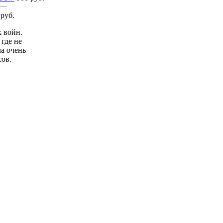
 руб.
 войн.
где не
ла очень
сов.