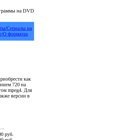
ты/Сериалы на
е/О форматах
приобрести как
ением 720 на
том mpeg4. Для
акже версии в
0 руб.
0 руб.