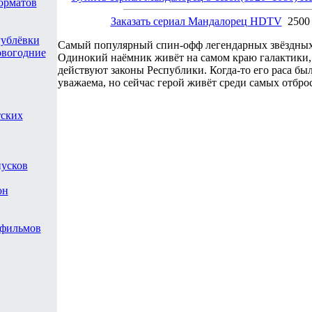
форматов
Заказать сериал Мандалорец HDTV
2500
Рублёвки
Самый популярный спин-офф легендарных звёздных
овогодние
Одинокий наёмник живёт на самом краю галактики, 
действуют законы Республики. Когда-то его раса бы
уважаема, но сейчас герой живёт среди самых отбро
тских
пусков
он
 фильмов