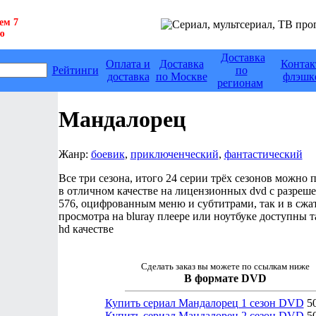
ем 7
ю
Доставка
Оплата и
Доставка
Контак
Рейтинги
по
доставка
по Москве
флэшк
регионам
Мандалорец
Жанр:
боевик
,
приключенческий
,
фантастический
Все три сезона, итого 24 серии трёх сезонов можно 
в отличном качестве на лицензионных dvd с разреш
576, оцифрованным меню и субтитрами, так и в сжа
просмотра на bluray плеере или ноутбуке доступны т
hd качестве
Сделать заказ вы можете по ссылкам ниже
В формате DVD
Купить сериал Мандалорец 1 сезон DVD
50
Купить сериал Мандалорец 2 сезон DVD
50