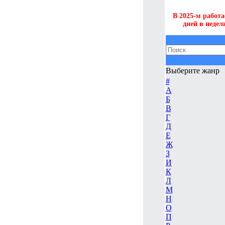
В 2025-м работа
дней в недел
Выберите жанр
#
А
Б
В
Г
Д
Е
Ж
З
И
К
Л
М
Н
О
П