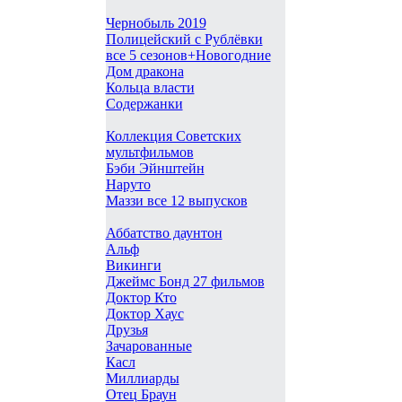
Чернобыль 2019
Полицейский с Рублёвки
все 5 сезонов+Новогодние
Дом дракона
Кольца власти
Содержанки
Коллекция Советских
мультфильмов
Бэби Эйнштейн
Наруто
Маззи все 12 выпусков
Аббатство даунтон
Альф
Викинги
Джеймс Бонд 27 фильмов
Доктор Кто
Доктор Хаус
Друзья
Зачарованные
Касл
Миллиарды
Отец Браун