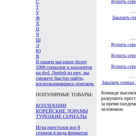
Купить сер
С
Т
У
Заказать с
Ф
Х
Ц
Ч
Ш
Купить сер
Э
Ю
Купить сер
Я
В нашем магазине более
Купить сер
1000 сериалов и концертов
на dvd. Любой из них, вы
сможете быстро найти,
Заказать сериа
воспользовавшись поиском.
Команде высоко
ПОПУЛЯРНЫЕ ТОВАРЫ:
разрушить прест
за время пандем
КОЛЛЕКЦИИ
человеком.
КОРЕЙСКИЕ ДОРАМЫ
ТУРЕЦКИЕ СЕРИАЛЫ
Игра престолов все 8
сезонов:4 вида форматов