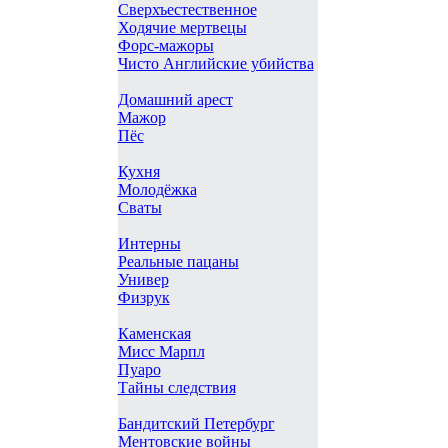
Сверхъестественное
Ходячие мертвецы
Форс-мажоры
Чисто Английские убийства
Домашний арест
Мажор
Пёс
Кухня
Молодёжка
Сваты
Интерны
Реальные пацаны
Универ
Физрук
Каменская
Мисс Марпл
Пуаро
Тайны следствия
Бандитский Петербург
Ментовские войны