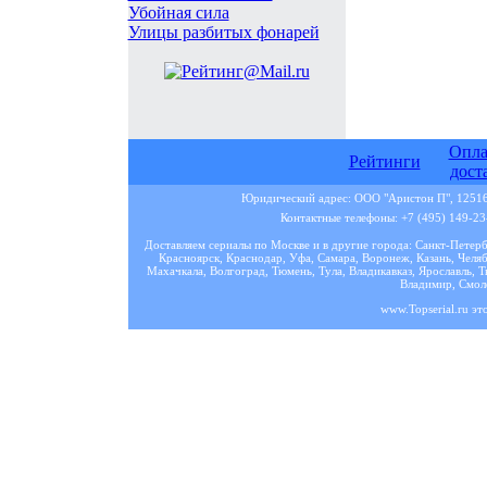
Убойная сила
Улицы разбитых фонарей
Опла
Рейтинги
дост
Юридический адрес: ООО "Аристон П", 125167
Контактные телефоны: +7 (495) 149-23-
Доставляем сериалы по Москве и в другие города: Санкт-Петер
Красноярск, Краснодар, Уфа, Самара, Воронеж, Казань, Челяб
Махачкала, Волгоград, Тюмень, Тула, Владикавказ, Ярославль, Т
Владимир, Смоле
www.Topserial.ru эт