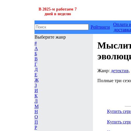
В 2025-м работаем 7
дней в неделю
Оплата 
Рейтинги
доставк
Выберите жанр
Мыслит
#
А
эволюц
Б
В
Г
Д
Жанр:
детектив
,
Е
Ж
Полные три сезо
З
И
К
Л
М
Купить сер
Н
О
Купить сер
П
Р