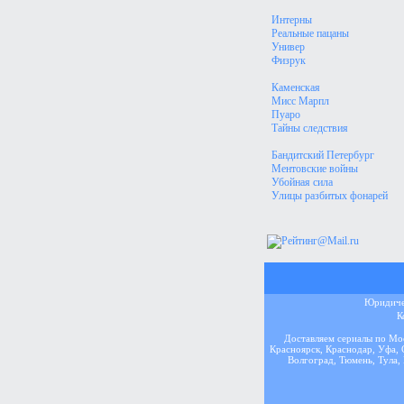
Интерны
Реальные пацаны
Универ
Физрук
Каменская
Мисс Марпл
Пуаро
Тайны следствия
Бандитский Петербург
Ментовские войны
Убойная сила
Улицы разбитых фонарей
Юридичес
К
Доставляем сериалы по Мос
Красноярск, Краснодар, Уфа, 
Волгоград, Тюмень, Тула, 