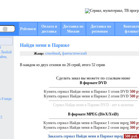
Оплата и
Доставка по
Доставка по
Контакт
Рейтинги
доставка
Москве
регионам
флэшке/
Найди меня в Париже
0
. Любой
семейный
фантастический
Жанр:
,
айти,
В каждом из двух сезонов по 26 серий, итого 52 серии
Сделать заказ вы можете по ссылкам ниже
В формате DVD
Купить сериал Найди меня в Париже 1 сезон DVD
500 р
Купить сериал Найди меня в Париже 2 сезон DVD
500 р
:4 вида
Сериал Найди меня в Париже DVD - нет в наличии
В формате MPEG (DivX/XviD)
 5
Купить сериал Найди меня в Париже 1 сезон mpeg
300 р
Купить сериал Найди меня в Париже 2 сезон mpeg
300 р
Заказать сериал Найди меня в Париже mpeg
500 руб.