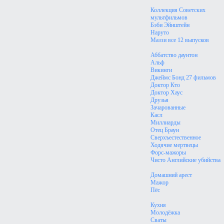
Коллекция Советских
мультфильмов
Бэби Эйнштейн
Наруто
Маззи все 12 выпусков
Аббатство даунтон
Альф
Викинги
Джеймс Бонд 27 фильмов
Доктор Кто
Доктор Хаус
Друзья
Зачарованные
Касл
Миллиарды
Отец Браун
Сверхъестественное
Ходячие мертвецы
Форс-мажоры
Чисто Английские убийства
Домашний арест
Мажор
Пёс
Кухня
Молодёжка
Сваты