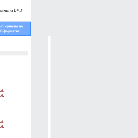
ы/Сериалы на
О форматах
уб.
уб.
уб.
уб.