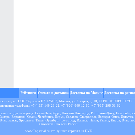
Рейтинги
Оплата и доставка
Доставка по Москве
Доставка по регио
кий адрес: ООО "Аристон П", 125167, Москва, ул. 8 марта, д. 10, ОГРН 1095009301793
онтактные телефоны: +7 (495) 149-23-22, +7 (926) 846-12-80, + 7 (965) 298-31-62
кве и в другие города: Санкт-Петербург, Нижний Новгород, Ростов-на-Дону, Новосибирск
Самара, Воронеж, Казань, Челябинск, Пермь, Саратов, Ставрополь, Барнаул, Омск, Иркутск,
Владикавказ, Ярославль, Тверь, Оренбург, Белгород, Ижевск, Пенза, Рязань, Киров, Владиво
Смоленск и по всей России.
www.Topserial.ru это
лучшие сериалы
на DVD.