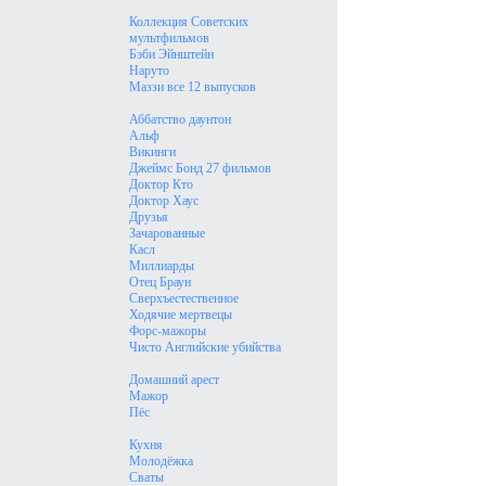
Коллекция Советских
мультфильмов
Бэби Эйнштейн
Наруто
Маззи все 12 выпусков
Аббатство даунтон
Альф
Викинги
Джеймс Бонд 27 фильмов
Доктор Кто
Доктор Хаус
Друзья
Зачарованные
Касл
Миллиарды
Отец Браун
Сверхъестественное
Ходячие мертвецы
Форс-мажоры
Чисто Английские убийства
Домашний арест
Мажор
Пёс
Кухня
Молодёжка
Сваты