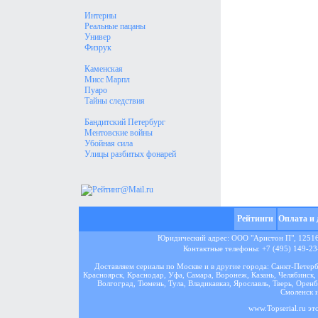
Интерны
Реальные пацаны
Универ
Физрук
Каменская
Мисс Марпл
Пуаро
Тайны следствия
Бандитский Петербург
Ментовские войны
Убойная сила
Улицы разбитых фонарей
Рейтинги
Оплата и 
Юридический адрес: ООО "Аристон П", 125167
Контактные телефоны: +7 (495) 149-23-
Доставляем сериалы по Москве и в другие города: Санкт-Петер
Красноярск, Краснодар, Уфа, Самара, Воронеж, Казань, Челябинск, 
Волгоград, Тюмень, Тула, Владикавказ, Ярославль, Тверь, Оренб
Смоленск и
www.Topserial.ru эт