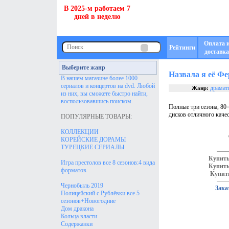
В 2025-м работаем 7
дней в неделю
Оплата 
Рейтинги
доставка
Выберите жанр
Назвала я её Фе
В нашем магазине более 1000
сериалов и концертов на dvd. Любой
драмат
Жанр:
из них, вы сможете быстро найти,
воспользовавшись поиском.
Полные три сезона, 80
дисков отличного каче
ПОПУЛЯРНЫЕ ТОВАРЫ:
КОЛЛЕКЦИИ
КОРЕЙСКИЕ ДОРАМЫ
ТУРЕЦКИЕ СЕРИАЛЫ
Купить
Игра престолов все 8 сезонов:4 вида
Купить
форматов
Купить
Чернобыль 2019
Зака
Полицейский с Рублёвки все 5
сезонов+Новогодние
Дом дракона
Кольца власти
Содержанки