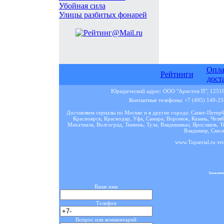
Убойная сила
Улицы разбитых фонарей
Опла
Рейтинги
дост
Юридический адрес: ООО "Аристон П", 125167
Контактные телефоны: +7 (495) 149-23-
Доставляем сериалы по Москве и в другие города: Санкт-Петер
Красноярск, Краснодар, Уфа, Самара, Воронеж, Казань, Челяб
Махачкала, Волгоград, Тюмень, Тула, Владикавказ, Ярославль, Т
Владимир, Смоле
www.Topserial.ru эт
Закажите
Ваше имя
Телефон
Вопрос или комментарий