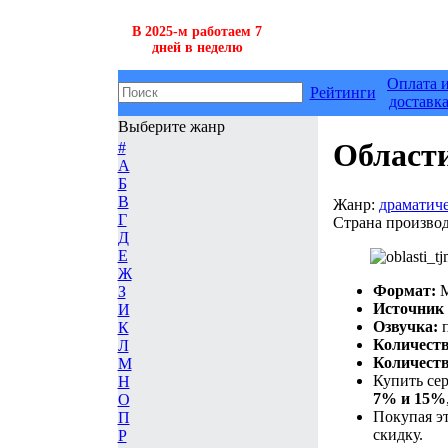
В 2025-м работаем 7
дней в неделю
Оплата 
Рейтинги
доставк
Выберите жанр
Област
#
А
Б
В
Жанр:
драматич
Г
Страна производ
Д
Е
Ж
Формат:
M
З
Источник 
И
Озвучка:
п
К
Количеств
Л
Количеств
М
Купить се
Н
7% и 15%
О
Покупая эт
П
скидку.
Р