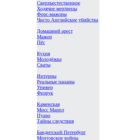
Сверхъестественное
Ходячие мертвецы
Форс-мажоры
Чисто Английские убийства
Домашний арест
Мажор
Пёс
Кухня
Молодёжка
Сваты
Интерны
Реальные пацаны
Универ
Физрук
Каменская
Мисс Марпл
Пуаро
Тайны следствия
Бандитский Петербург
Ментовские войны