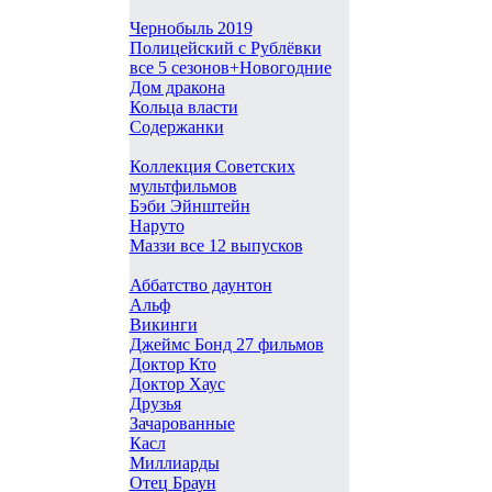
Чернобыль 2019
Полицейский с Рублёвки
все 5 сезонов+Новогодние
Дом дракона
Кольца власти
Содержанки
Коллекция Советских
мультфильмов
Бэби Эйнштейн
Наруто
Маззи все 12 выпусков
Аббатство даунтон
Альф
Викинги
Джеймс Бонд 27 фильмов
Доктор Кто
Доктор Хаус
Друзья
Зачарованные
Касл
Миллиарды
Отец Браун