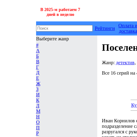
В 2025-м работаем 7
дней в неделю
Оплата 
Рейтинги
доставк
Выберите жанр
Поселе
#
А
Б
В
Жанр:
детектив
,
Г
Д
Все 16 серий на 
Е
Ж
З
И
К
Ку
Л
М
Н
Иван Корнилов с
О
подразделение 
П
разругался с ру
Р