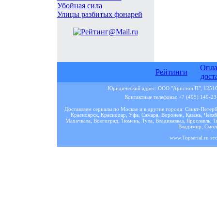
Убойная сила
Улицы разбитых фонарей
Опла
Рейтинги
дост
Юридический адрес: ООО "Аристон П", 125167
Контактные телефоны: +7 (495) 149-23-
Доставляем сериалы по Москве и в другие города: Санкт-Петер
Красноярск, Краснодар, Уфа, Самара, Воронеж, Казань, Челяб
Махачкала, Волгоград, Тюмень, Тула, Владикавказ, Ярославль, Т
Владимир, Смоле
www.Topserial.ru эт