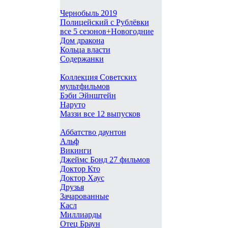
Чернобыль 2019
Полицейский с Рублёвки
все 5 сезонов+Новогодние
Дом дракона
Кольца власти
Содержанки
Коллекция Советских
мультфильмов
Бэби Эйнштейн
Наруто
Маззи все 12 выпусков
Аббатство даунтон
Альф
Викинги
Джеймс Бонд 27 фильмов
Доктор Кто
Доктор Хаус
Друзья
Зачарованные
Касл
Миллиарды
Отец Браун