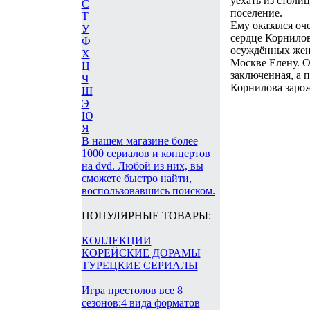
уехать из столи
С
поселение.
Т
Ему оказался оч
У
сердце Корнилов
Ф
осуждённых жен
Х
Москве Елену. 
Ц
заключенная, а 
Ч
Корнилова зарож
Ш
Э
Ю
Я
В нашем магазине более
1000 сериалов и концертов
на dvd. Любой из них, вы
сможете быстро найти,
воспользовавшись поиском.
ПОПУЛЯРНЫЕ ТОВАРЫ:
КОЛЛЕКЦИИ
КОРЕЙСКИЕ ДОРАМЫ
ТУРЕЦКИЕ СЕРИАЛЫ
Игра престолов все 8
сезонов:4 вида форматов