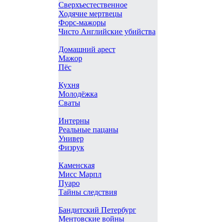
Сверхъестественное
Ходячие мертвецы
Форс-мажоры
Чисто Английские убийства
Домашний арест
Мажор
Пёс
Кухня
Молодёжка
Сваты
Интерны
Реальные пацаны
Универ
Физрук
Каменская
Мисс Марпл
Пуаро
Тайны следствия
Бандитский Петербург
Ментовские войны