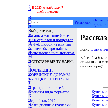
#
В 2025-м работаем 7
А
дней в неделю
Б
В
Оплата 
Г
Рейтинги
доставк
Д
Выберите жанр
Е
Ж
Рассказ
В нашем магазине более
З
1000 сериалов и концертов
И
на dvd. Любой из них, вы
К
сможете быстро найти,
Жанр:
драматич
Л
воспользовавшись поиском.
М
В 1-м, 4-м-6-м с
Н
ПОПУЛЯРНЫЕ ТОВАРЫ:
серий шести сезо
О
сжатом mpeg4
П
КОЛЛЕКЦИИ
Р
КОРЕЙСКИЕ ДОРАМЫ
С
ТУРЕЦКИЕ СЕРИАЛЫ
Т
У
Игра престолов все 8
Ф
Купить с
сезонов:4 вида форматов
Х
Купить с
Ц
Купить с
Чернобыль 2019
Ч
Купить с
Полицейский с Рублёвки