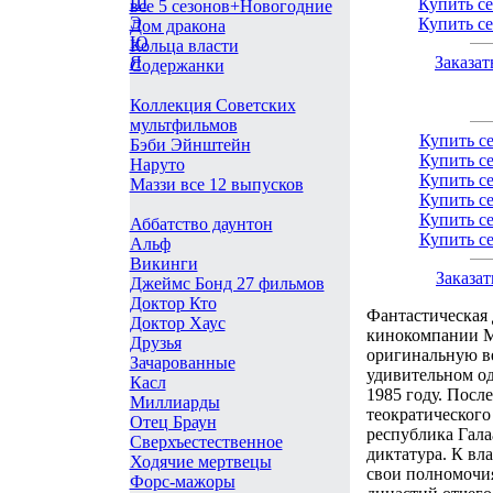
Ш
Купить с
все 5 сезонов+Новогодние
Э
Купить с
Дом дракона
Ю
Кольца власти
Заказа
Я
Содержанки
Коллекция Советских
мультфильмов
Купить се
Бэби Эйнштейн
Купить се
Наруто
Купить се
Маззи все 12 выпусков
Купить се
Купить се
Аббатство даунтон
Купить се
Альф
Викинги
Заказат
Джеймс Бонд 27 фильмов
Доктор Кто
Фантастическая 
Доктор Хаус
кинокомпании M
Друзья
оригинальную в
Зачарованные
удивительном о
Касл
1985 году. Посл
Миллиарды
теократического
Отец Браун
республика Гала
Сверхъестественное
диктатура. К вл
Ходячие мертвецы
свои полномочия
Форс-мажоры