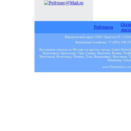
Опла
Рейтинги
дост
Юридический адрес: ООО "Аристон П", 125167
Контактные телефоны: +7 (495) 149-23-
Доставляем сериалы по Москве и в другие города: Санкт-Петер
Красноярск, Краснодар, Уфа, Самара, Воронеж, Казань, Челяб
Махачкала, Волгоград, Тюмень, Тула, Владикавказ, Ярославль, Т
Владимир, Смоле
www.Topserial.ru эт