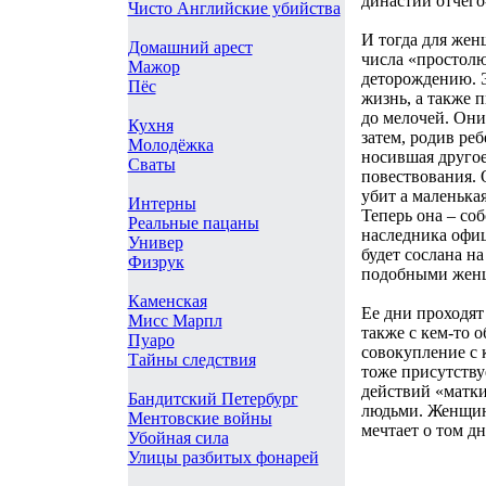
династий отчего
Чисто Английские убийства
И тогда для жен
Домашний арест
числа «простол
Мажор
деторождению. 
Пёс
жизнь, а также п
до мелочей. Они
Кухня
затем, родив реб
Молодёжка
носившая другое 
Сваты
повествования. 
убит а маленька
Интерны
Теперь она – со
Реальные пацаны
наследника офиц
Универ
будет сослана н
Физрук
подобными жен
Каменская
Ее дни проходят 
Мисс Марпл
также с кем-то 
Пуаро
совокупление с 
Тайны следствия
тоже присутству
действий «матки
Бандитский Петербург
людьми. Женщин
Ментовские войны
мечтает о том дн
Убойная сила
Улицы разбитых фонарей