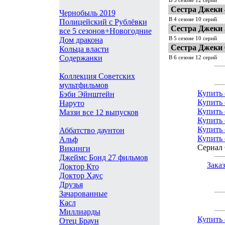
Сестра Джеки 
Чернобыль 2019
В 4 сезоне 10 серий
Полицейский с Рублёвки
Сестра Джеки 
все 5 сезонов+Новогодние
В 5 сезоне 10 серий
Дом дракона
Сестра Джеки 
Кольца власти
Содержанки
В 6 сезоне 12 серий
Коллекция Советских
мультфильмов
Купить 
Бэби Эйнштейн
Купить 
Наруто
Купить 
Маззи все 12 выпусков
Купить 
Купить 
Аббатство даунтон
Купить 
Альф
Сериал 
Викинги
Джеймс Бонд 27 фильмов
Зака
Доктор Кто
Доктор Хаус
Друзья
Зачарованные
Касл
Миллиарды
Купить 
Отец Браун