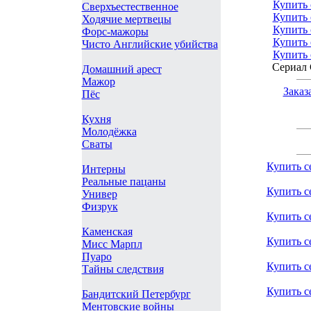
Купить 
Сверхъестественное
Купить 
Ходячие мертвецы
Купить 
Форс-мажоры
Купить 
Чисто Английские убийства
Купить 
Сериал 
Домашний арест
Мажор
Заказ
Пёс
Кухня
Молодёжка
Сваты
Купить с
Интерны
Реальные пацаны
Купить с
Универ
Физрук
Купить с
Каменская
Купить с
Мисс Марпл
Пуаро
Купить с
Тайны следствия
Купить с
Бандитский Петербург
Ментовские войны