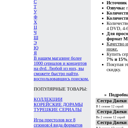
С
Источник 
Т
Озвучка:
У
Количеств
Ф
Количеств
Х
Количество
Ц
4 DVD, 4-
Ч
Для просм
Ш
формат M
Э
Качество 
Ю
ниже.
Я
Купить се
В нашем магазине более
7% и 15%
1000 сериалов и концертов
Покупая эт
на dvd. Любой из них, вы
скидку.
сможете быстро найти,
воспользовавшись поиском.
ПОПУЛЯРНЫЕ ТОВАРЫ:
»
Подробна
КОЛЛЕКЦИИ
Сестра Джеки 
КОРЕЙСКИЕ ДОРАМЫ
В 1 сезоне 12 серий
ТУРЕЦКИЕ СЕРИАЛЫ
Сестра Джеки 
Во 2 сезоне 12 серий
Игра престолов все 8
Сестра Джеки 
сезонов:4 вида форматов
В 3 сезоне 12 серий