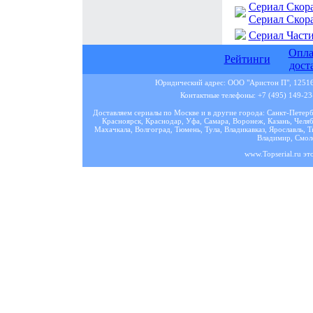
Сериал Скор
Сериал Скор
Сериал Части
Опла
Рейтинги
дост
Юридический адрес: ООО "Аристон П", 125167
Контактные телефоны: +7 (495) 149-23-
Доставляем сериалы по Москве и в другие города: Санкт-Петер
Красноярск, Краснодар, Уфа, Самара, Воронеж, Казань, Челяб
Махачкала, Волгоград, Тюмень, Тула, Владикавказ, Ярославль, Т
Владимир, Смоле
www.Topserial.ru эт