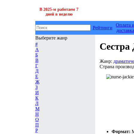
В 2025-м работаем 7
дней в неделю
Оплата 
Рейтинги
доставк
Выберите жанр
Сестра
#
А
Б
В
Жанр:
драматич
Г
Страна производ
Д
Е
Ж
З
И
К
Л
М
Н
О
П
Р
Формат:
M