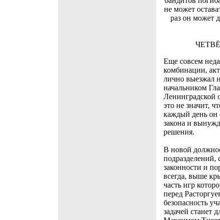
бандитов погиба
не может остават
раз он может 
ЧЕТВ
Еще совсем неда
комбинации, акт
лично выезжал н
начальником Гл
Ленинградской о
это не значит, ч
каждый день он 
закона и вынужд
решения.
В новой должнос
подразделений, 
законности и по
всегда, выше кр
часть игр которо
перед Расторгуе
безопасность уч
задачей станет 