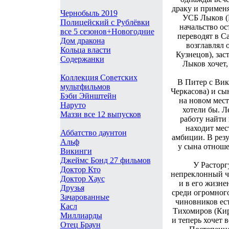
драку и применя
Чернобыль 2019
УСБ Лыков (И
Полицейский с Рублёвки
начальство ос
все 5 сезонов+Новогодние
переводят в С
Дом дракона
возглавлял 
Кольца власти
Кузнецов), за
Содержанки
Лыков хочет
Коллекция Советских
В Питер с Вик
мультфильмов
Черкасова) и сы
Бэби Эйнштейн
на новом мест
Наруто
хотели бы. Л
Маззи все 12 выпусков
работу найти 
находит мес
Аббатство даунтон
амбиции. В резу
Альф
у сына отноше
Викинги
Джеймс Бонд 27 фильмов
У Расторг
Доктор Кто
непреклонный че
Доктор Хаус
и в его жизне
Друзья
среди огромног
Зачарованные
чиновников ес
Касл
Тихомиров (Кир
Миллиарды
и теперь хочет 
Отец Браун