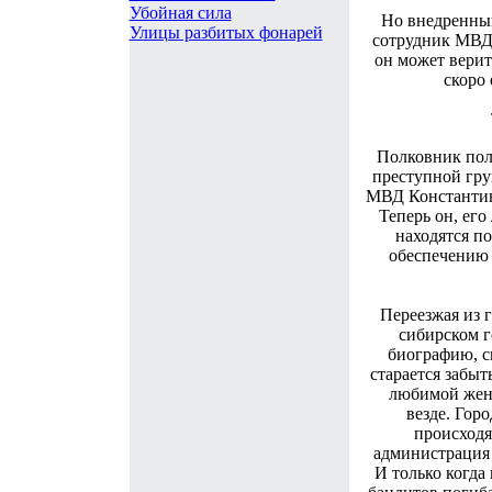
Убойная сила
Но внедренны
Улицы разбитых фонарей
сотрудник МВД 
он может верит
скоро
Полковник пол
преступной гру
МВД Константин 
Теперь он, ег
находятся п
обеспечению 
Переезжая из 
сибирском г
биографию, с
старается забыт
любимой женщ
везде. Гор
происходя
администрация 
И только когда