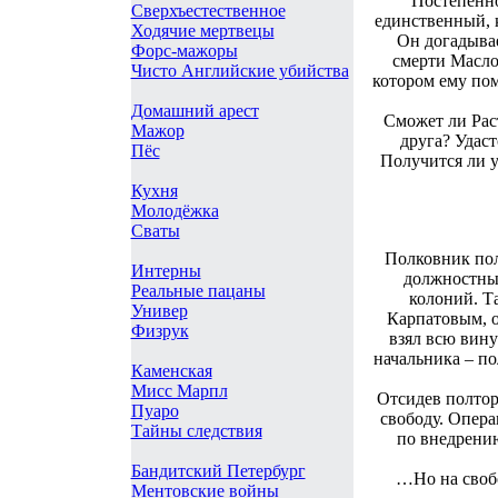
Постепенно
Сверхъестественное
единственный, к
Ходячие мертвецы
Он догадывае
Форс-мажоры
смерти Масло
Чисто Английские убийства
котором ему по
Домашний арест
Сможет ли Рас
Мажор
друга? Удас
Пёс
Получится ли у
Кухня
Молодёжка
Сваты
Полковник пол
Интерны
должностных
Реальные пацаны
колоний. Т
Универ
Карпатовым, о
Физрук
взял всю вину
начальника – п
Каменская
Мисс Марпл
Отсидев полтор
Пуаро
свободу. Опер
Тайны следствия
по внедрени
Бандитский Петербург
…Но на свобо
Ментовские войны