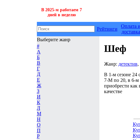
В 2025-м работаем 7
дней в неделю
Оплата 
Рейтинги
доставк
Выберите жанр
Шеф
#
А
Б
В
Жанр:
детектив
,
Г
Д
В 1-м сезоне 24 
Е
7-М по 20, в 6-м
Ж
приобрести как в
З
качестве
И
К
Л
М
Н
Ку
О
Ку
П
Ку
Р