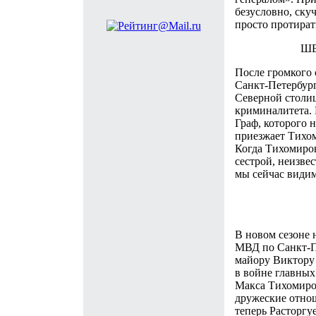
безусловно, ску
просто протират
ШЕ
После громкого 
Санкт-Петербург
Северной столиц
криминалитета. 
Граф, которого н
приезжает Тихом
Когда Тихомиров
сестрой, неизвес
мы сейчас види
СЕД
В новом сезоне 
МВД по Санкт-Пе
майору Виктору 
в войне главны
Макса Тихомиров
дружеские отнош
теперь Расторгу