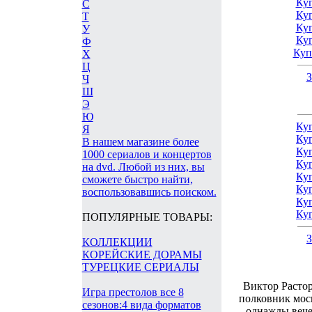
Ку
С
Ку
Т
Ку
У
Ку
Ф
Куп
Х
Ц
З
Ч
Ш
Э
Ю
Куп
Я
Куп
В нашем магазине более
Куп
1000 сериалов и концертов
Куп
на dvd. Любой из них, вы
Куп
сможете быстро найти,
Куп
воспользовавшись поиском.
Куп
Куп
ПОПУЛЯРНЫЕ ТОВАРЫ:
З
КОЛЛЕКЦИИ
КОРЕЙСКИЕ ДОРАМЫ
ТУРЕЦКИЕ СЕРИАЛЫ
Виктор Расто
Игра престолов все 8
полковник моск
сезонов:4 вида форматов
однажды вече