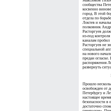
Максимом Тихом
сообщества Петер
косвенно винове
город. В этой б
отдела по борьб
Локтев и началь
полковник Андре
Расторгуев долж
из-под контроля
каналам пробил 
Расторгуев не з
специальной апп
на нового начал
предан огласке.
распоряжения Лы
развернуть ситу
Прошло нескольк
освобожден от 
Петербургу и Ле
настоящее время
безопасности в 
достаточно спок
генералом». При