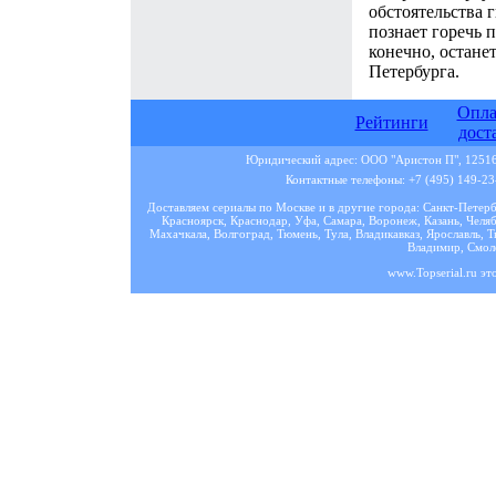
обстоятельства 
познает горечь 
конечно, остане
Петербурга.
Опла
Рейтинги
дост
Юридический адрес: ООО "Аристон П", 125167
Контактные телефоны: +7 (495) 149-23-
Доставляем сериалы по Москве и в другие города: Санкт-Петер
Красноярск, Краснодар, Уфа, Самара, Воронеж, Казань, Челяб
Махачкала, Волгоград, Тюмень, Тула, Владикавказ, Ярославль, Т
Владимир, Смоле
www.Topserial.ru эт