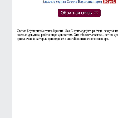
Заказать сериал Стелла Блумквист mpeg
300 руб.
Стелла Блумквист(актриса Кристин Леа Сигридардоуттир) очень сексуальна
жёсткая девушка, работающая адвокатом. Она обожает алкоголь, лёгкие де
приключения, которые приводят её в апогей политического заговора.