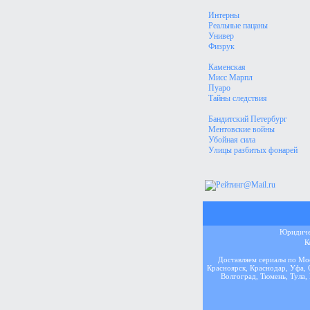
Интерны
Реальные пацаны
Универ
Физрук
Каменская
Мисс Марпл
Пуаро
Тайны следствия
Бандитский Петербург
Ментовские войны
Убойная сила
Улицы разбитых фонарей
Юридичес
К
Доставляем сериалы по Мос
Красноярск, Краснодар, Уфа, 
Волгоград, Тюмень, Тула, 