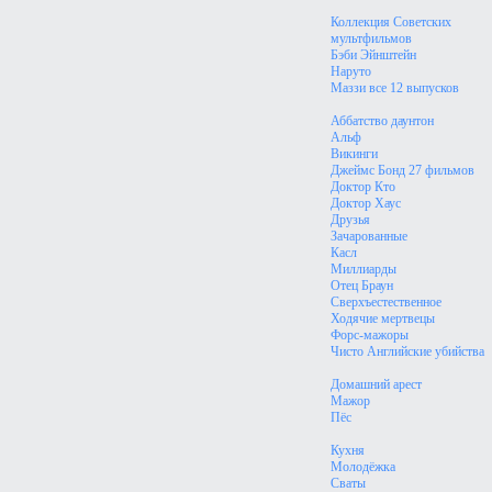
Коллекция Советских
мультфильмов
Бэби Эйнштейн
Наруто
Маззи все 12 выпусков
Аббатство даунтон
Альф
Викинги
Джеймс Бонд 27 фильмов
Доктор Кто
Доктор Хаус
Друзья
Зачарованные
Касл
Миллиарды
Отец Браун
Сверхъестественное
Ходячие мертвецы
Форс-мажоры
Чисто Английские убийства
Домашний арест
Мажор
Пёс
Кухня
Молодёжка
Сваты