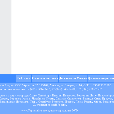
Рейтинги
Оплата и доставка
Доставка по Москве
Доставка по регио
кий адрес: ООО "Аристон П", 125167, Москва, ул. 8 марта, д. 10, ОГРН 1095009301793
онтактные телефоны: +7 (495) 149-23-22, +7 (926) 846-12-80, + 7 (965) 298-31-62
кве и в другие города: Санкт-Петербург, Нижний Новгород, Ростов-на-Дону, Новосибирск
Самара, Воронеж, Казань, Челябинск, Пермь, Саратов, Ставрополь, Барнаул, Омск, Иркутск,
Владикавказ, Ярославль, Тверь, Оренбург, Белгород, Ижевск, Пенза, Рязань, Киров, Владиво
Смоленск и по всей России.
www.Topserial.ru это
лучшие сериалы
на DVD.