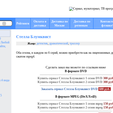
Оплата и
Доставка по
Доставка по
Контакт
Рейтинги
доставка
Москве
регионам
флэшке/
Стелла Блумквист
0
. Любой
детектив
драматический
триллер
Жанр:
,
,
айти,
Оба сезона, в каждом по 6 серий, можно приобрести как на лицензионных ди
сжатом mpeg4.
Сделать заказ вы можете по ссылкам ниже
В формате DVD
Купить сериал Стелла Блумквист 1 сезон DVD
300 руб
:4 вида
Купить сериал Стелла Блумквист 2 сезон DVD
300 руб
Заказать сериал Стелла Блумквист DVD
600 руб.
 5
В формате MPEG (DivX/XviD)
Купить сериал Стелла Блумквист 1 сезон mpeg
150 руб
Купить сериал Стелла Блумквист 2 сезон mpeg
150 руб