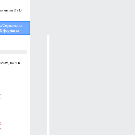
ы/Сериалы на
О форматах
сках, так и в
.
.
.
.