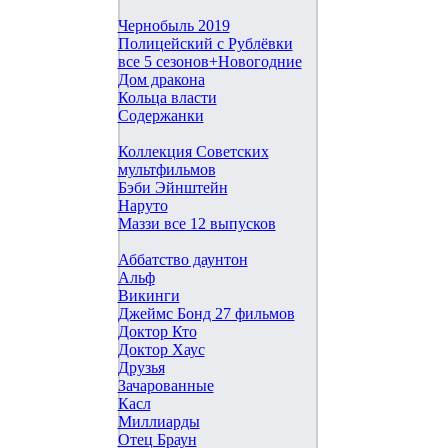
Чернобыль 2019
Полицейский с Рублёвки
все 5 сезонов+Новогодние
Дом дракона
Кольца власти
Содержанки
Коллекция Советских
мультфильмов
Бэби Эйнштейн
Наруто
Маззи все 12 выпусков
Аббатство даунтон
Альф
Викинги
Джеймс Бонд 27 фильмов
Доктор Кто
Доктор Хаус
Друзья
Зачарованные
Касл
Миллиарды
Отец Браун