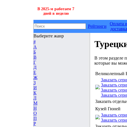
В 2025-м работаем 7
дней в неделю
Оплата 
Рейтинги
доставк
Выберите жанр
Турецк
#
А
Б
В
В этом разделе 
Г
которые вы може
Д
Е
Великолепный 
Ж
Заказать сер
З
Заказать се
И
Заказать се
К
Заказать се
Л
Заказать отдель
М
Н
Кузей Гюней
О
Заказать сер
П
Заказать се
Р
Заказать отдель