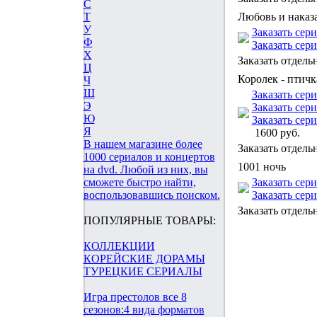
С
Любовь и наказ
Т
У
Заказать сер
Ф
Заказать сер
Х
Заказать отдель
Ц
Королек - птичк
Ч
Ш
Заказать сер
Э
Заказать сер
Ю
Заказать сер
Я
1600 руб.
В нашем магазине более
Заказать отдель
1000 сериалов и концертов
1001 ночь
на dvd. Любой из них, вы
Заказать сер
сможете быстро найти,
Заказать сер
воспользовавшись поиском.
Заказать отдель
ПОПУЛЯРНЫЕ ТОВАРЫ:
КОЛЛЕКЦИИ
КОРЕЙСКИЕ ДОРАМЫ
ТУРЕЦКИЕ СЕРИАЛЫ
Игра престолов все 8
сезонов:4 вида форматов