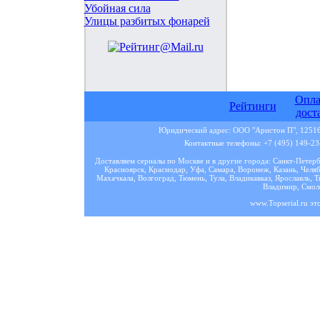
Убойная сила
Улицы разбитых фонарей
Опла
Рейтинги
дост
Юридический адрес: ООО "Аристон П", 125167
Контактные телефоны: +7 (495) 149-23-
Доставляем сериалы по Москве и в другие города: Санкт-Петер
Красноярск, Краснодар, Уфа, Самара, Воронеж, Казань, Челяб
Махачкала, Волгоград, Тюмень, Тула, Владикавказ, Ярославль, Т
Владимир, Смоле
www.Topserial.ru эт