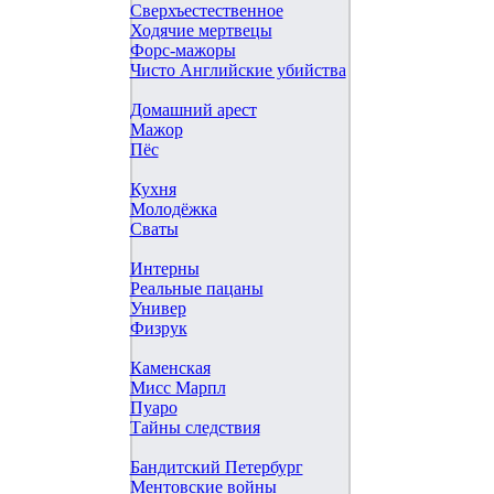
Сверхъестественное
Ходячие мертвецы
Форс-мажоры
Чисто Английские убийства
Домашний арест
Мажор
Пёс
Кухня
Молодёжка
Сваты
Интерны
Реальные пацаны
Универ
Физрук
Каменская
Мисс Марпл
Пуаро
Тайны следствия
Бандитский Петербург
Ментовские войны