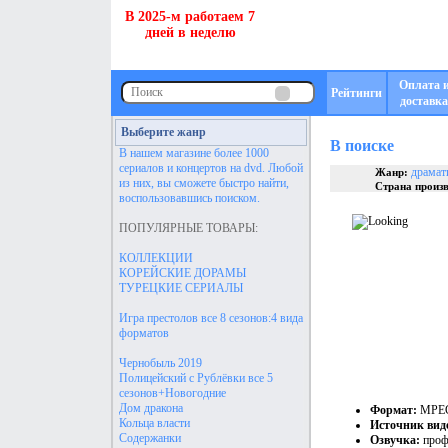
В 2025-м работаем 7
дней в неделю
Оплата 
Рейтинги
доставка
Выберите жанр
В поиске
В нашем магазине более 1000
сериалов и концертов на dvd. Любой
драмат
Жанр:
из них, вы сможете быстро найти,
Страна произв
воспользовавшись поиском.
ПОПУЛЯРНЫЕ ТОВАРЫ:
КОЛЛЕКЦИИ
КОРЕЙСКИЕ ДОРАМЫ
ТУРЕЦКИЕ СЕРИАЛЫ
Игра престолов все 8 сезонов:4 вида
форматов
Чернобыль 2019
Полицейский с Рублёвки все 5
сезонов+Новогодние
Дом дракона
Формат:
MPEG
Кольца власти
Источник вид
Содержанки
Озвучка:
проф