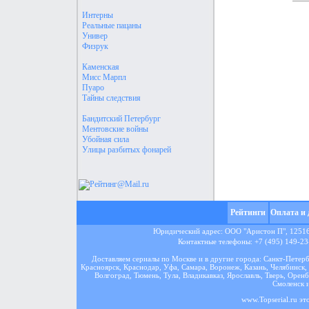
Интерны
Реальные пацаны
Универ
Физрук
Каменская
Мисс Марпл
Пуаро
Тайны следствия
Бандитский Петербург
Ментовские войны
Убойная сила
Улицы разбитых фонарей
Рейтинги
Оплата и 
Юридический адрес: ООО "Аристон П", 125167
Контактные телефоны: +7 (495) 149-23-
Доставляем сериалы по Москве и в другие города: Санкт-Петер
Красноярск, Краснодар, Уфа, Самара, Воронеж, Казань, Челябинск, 
Волгоград, Тюмень, Тула, Владикавказ, Ярославль, Тверь, Оренб
Смоленск и
www.Topserial.ru эт