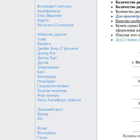
Количество д
Коллекция Советских
Количество ди
мультфильмов
Количество дис
Бэби Эйнштейн
Для просмотр
Наруто
Качество изобр
Маззи все 12 выпусков
Купить сериал 
оформления ил
Аббатство даунтон
Покупая этот с
Альф
Дом 2 свежие с
Викинги
Джеймс Бонд 27 фильмов
Доктор Кто
Доктор Хаус
»
Друзья
По
Зачарованные
Касл
Миллиарды
Отец Браун
К
Сверхъестественное
Ходячие мертвецы
Форс-мажоры
Чисто Английские убийства
Домашний арест
Мажор
Пёс
Кухня
Молодёжка
Купить се
Сваты