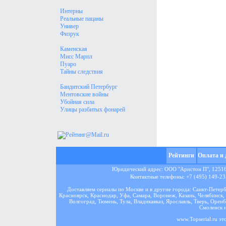
Интерны
Реальные пацаны
Универ
Физрук
Каменская
Мисс Марпл
Пуаро
Тайны следствия
Бандитский Петербург
Ментовские войны
Убойная сила
Улицы разбитых фонарей
Рейтинги
Оплата и 
Юридический адрес: ООО "Аристон П", 125167
Контактные телефоны: +7 (495) 149-23-
Доставляем сериалы по Москве и в другие города: Санкт-Петер
Красноярск, Краснодар, Уфа, Самара, Воронеж, Казань, Челябинск, 
Волгоград, Тюмень, Тула, Владикавказ, Ярославль, Тверь, Оренб
Смоленск и
www.Topserial.ru эт