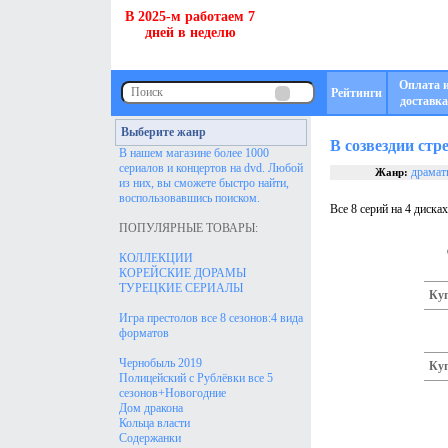
В 2025-м работаем 7
дней в неделю
Оплата 
Рейтинги
доставка
Выберите жанр
В созвездии стр
В нашем магазине более 1000
сериалов и концертов на dvd. Любой
драмат
Жанр:
из них, вы сможете быстро найти,
воспользовавшись поиском.
Все 8 серий на 4 диска
ПОПУЛЯРНЫЕ ТОВАРЫ:
КОЛЛЕКЦИИ
КОРЕЙСКИЕ ДОРАМЫ
ТУРЕЦКИЕ СЕРИАЛЫ
Куп
Игра престолов все 8 сезонов:4 вида
форматов
Чернобыль 2019
Куп
Полицейский с Рублёвки все 5
сезонов+Новогодние
Дом дракона
Кольца власти
Содержанки