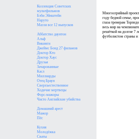
Коллекция Советских
мультфильмов
Многосерийный проект 
Бэби Эйнштейн
году бедной семье, про
Наруто
глаза тренерам Торпедо
Маззи все 12 выпусков
весь мир на чемпионате
решёткой на долгие 7 л
Аббатство даунтон
футболистом страны и 
Альф
Викинги
Джеймс Бонд 27 фильмов
Доктор Кто
Доктор Хаус
Друзья
Зачарованные
Касл
Миллиарды
Отец Браун
Сверхъестественное
Ходячие мертвецы
Форс-мажоры
Чисто Английские убийства
Домашний арест
Мажор
Пёс
Кухня
Молодёжка
Сваты