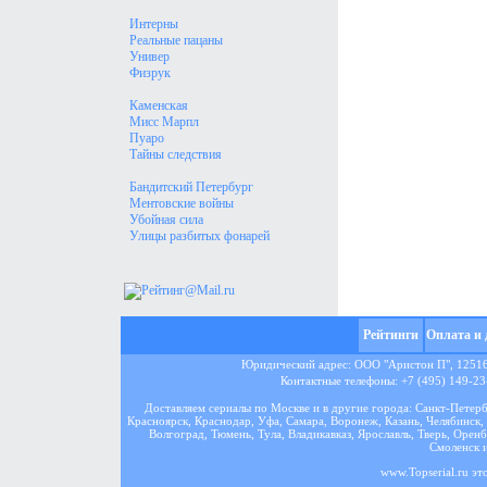
Интерны
Реальные пацаны
Универ
Физрук
Каменская
Мисс Марпл
Пуаро
Тайны следствия
Бандитский Петербург
Ментовские войны
Убойная сила
Улицы разбитых фонарей
Рейтинги
Оплата и 
Юридический адрес: ООО "Аристон П", 125167
Контактные телефоны: +7 (495) 149-23-
Доставляем сериалы по Москве и в другие города: Санкт-Петер
Красноярск, Краснодар, Уфа, Самара, Воронеж, Казань, Челябинск, 
Волгоград, Тюмень, Тула, Владикавказ, Ярославль, Тверь, Оренб
Смоленск и
www.Topserial.ru эт