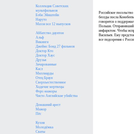
Коллекция Советских
мультфильмов
Российское посольство
Бэби Эйнштейн
беседы посла Конобеев
Наруто
говорится о поддержке 
Маззи все 12 выпусков
Польши. Отправивший ф
инфарктом. Чтобы испр
Аббатство даунтон
Васильев. Ему предсто
Альф
все подозрения с Росси
Викинги
Джеймс Бонд 27 фильмов
Доктор Кто
Доктор Хаус
Друзья
Зачарованные
Касл
Миллиарды
Отец Браун
Сверхъестественное
Ходячие мертвецы
Форс-мажоры
Чисто Английские убийства
Домашний арест
Мажор
Пёс
Кухня
Молодёжка
Сваты