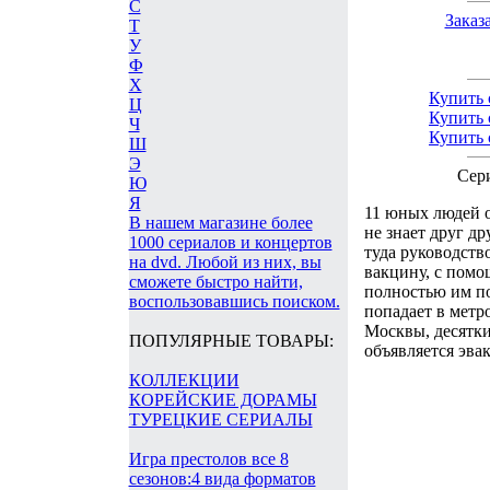
С
Заказ
Т
У
Ф
Х
Купить 
Ц
Купить 
Ч
Купить 
Ш
Э
Сер
Ю
Я
11 юных людей о
В нашем магазине более
не знает друг др
1000 сериалов и концертов
туда руководств
на dvd. Любой из них, вы
вакцину, с помо
сможете быстро найти,
полностью им п
воспользовавшись поиском.
попадает в метр
Москвы, десятки
ПОПУЛЯРНЫЕ ТОВАРЫ:
объявляется эва
КОЛЛЕКЦИИ
КОРЕЙСКИЕ ДОРАМЫ
ТУРЕЦКИЕ СЕРИАЛЫ
Игра престолов все 8
сезонов:4 вида форматов