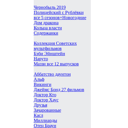
Чернобыль 2019
Полицейский с Рублёвки
все 5 сезонов+Новогодние
Дом дракона
Кольца власти
Содержанки
Коллекция Советских
мультфильмов
Бэби Эйнштейн
Наруто
Маззи все 12 выпусков
Аббатство даунтон
Альф
Викинги
Джеймс Бонд 27 фильмов
Доктор Кто
Доктор Хаус
Друзья
Зачарованные
Касл
Миллиарды
Отец Браун