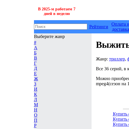
В 2025-м работаем 7
дней в неделю
Оплата 
Рейтинги
доставк
Выберите жанр
Выжить
#
А
Б
В
Жанр:
триллер
,
Г
Д
Все 36 серий, в 
Е
Можно приобрест
Ж
mpeg4(сезон на 1
З
И
К
Л
М
Н
Купить 
О
Купить 
П
Купить 
Р