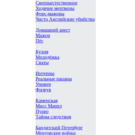
Сверхъестественное
Ходячие мертвецы
Форс-мажоры
Чисто Английские убийства
Домашний арест
Мажор
Пёс
Кухня
Молодёжка
Сваты
Интерны
Реальные пацаны
Универ
Физрук
Каменская
Мисс Марпл
Пуаро
Тайны следствия
Бандитский Петербург
Ментовские войны