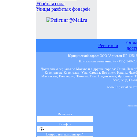
Убойная сила
Улицы разбитых фонарей
Опла
Рейтинги
дост
Юридический адрес: ООО "Аристон П", 125167
Контактные телефоны: +7 (495) 149-23-
Доставляем сериалы по Москве и в другие города: Санкт-Петер
Красноярск, Краснодар, Уфа, Самара, Воронеж, Казань, Челяб
Махачкала, Волгоград, Тюмень, Тула, Владикавказ, Ярославль, Т
Владимир, Смоле
www.Topserial.ru эт
Закажите
Ваше имя
Телефон
Вопрос или комментарий