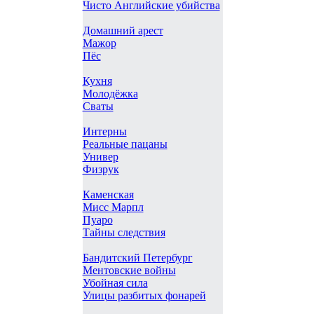
Чисто Английские убийства
Домашний арест
Мажор
Пёс
Кухня
Молодёжка
Сваты
Интерны
Реальные пацаны
Универ
Физрук
Каменская
Мисс Марпл
Пуаро
Тайны следствия
Бандитский Петербург
Ментовские войны
Убойная сила
Улицы разбитых фонарей