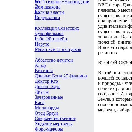
Ш
все 5 сезонов+Новогодние
BBC и сэра Дэви
Э
Дом дракона
планеты, о мест
Ю
Кольца власти
существование ж
Я
Содержанки
она процветает.
удивительные ф
Коллекция Советских
существования, 
мультфильмов
эволюции. Вас ж
Бэби Эйнштейн
тюленей, пингви
Наруто
И все это парал
Маззи все 12 выпусков
регионов.
Аббатство даунтон
ВТОРОЙ СЕЗО
Альф
Викинги
В этой эпическо
Джеймс Бонд 27 фильмов
волшебное царст
Доктор Кто
и природы. От з
Доктор Хаус
великих равнин
Друзья
гор до юга Анта
Зачарованные
Земле, в которы
Касл
способностями 
Миллиарды
медведи, сибирс
Отец Браун
Сверхъестественное
Ходячие мертвецы
Форс-мажоры