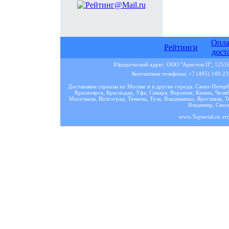
Опла
Рейтинги
дост
Юридический адрес: ООО "Аристон П", 125167
Контактные телефоны: +7 (495) 149-23-
Доставляем сериалы по Москве и в другие города: Санкт-Петер
Красноярск, Краснодар, Уфа, Самара, Воронеж, Казань, Челяб
Махачкала, Волгоград, Тюмень, Тула, Владикавказ, Ярославль, Т
Владимир, Смоле
www.Topserial.ru эт