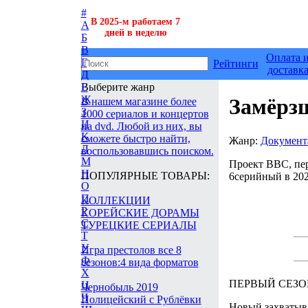
#
В 2025-м работаем 7
А
дней в неделю
Б
В
Оплата 
Г
Рейтинги
доставк
Д
Выберите жанр
Е
Ж
Замёрз
В нашем магазине более
З
1000 сериалов и концертов
И
на dvd. Любой из них, вы
К
сможете быстро найти,
Жанр:
Документ
Л
воспользовавшись поиском.
М
Проект BBC, пер
Н
ПОПУЛЯРНЫЕ ТОВАРЫ:
6серийный в 202
О
П
КОЛЛЕКЦИИ
Р
КОРЕЙСКИЕ ДОРАМЫ
С
ТУРЕЦКИЕ СЕРИАЛЫ
Т
У
Игра престолов все 8
Ф
сезонов:4 вида форматов
Х
ПЕРВЫЙ СЕЗО
Ц
Чернобыль 2019
Ч
Полицейский с Рублёвки
Новый захватыв