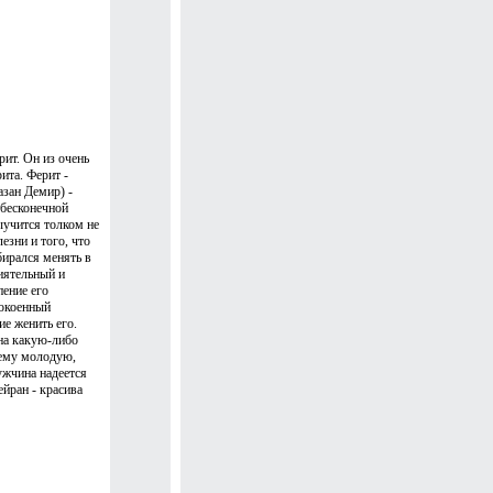
ит. Он из очень
ита. Ферит -
зан Демир) -
 бесконечной
ыучится толком не
езни и того, что
бирался менять в
иятельный и
пение его
покоенный
е женить его.
 на какую-либо
 ему молодую,
жчина надеется
йран - красива