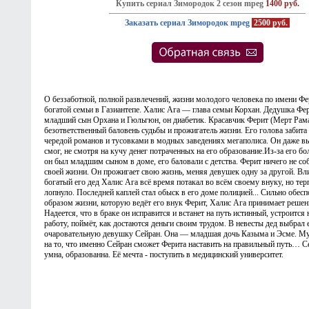
Купить сериал Зимородок 2 сезон mpeg
1400 руб.
Заказать сериал Зимородок mpeg
2500 руб.
О беззаботной, полной развлечений, жизни молодого человека по имени Фер
богатой семьи в Газиантепе. Халис Ага — глава семьи Корхан. Дедушка Фер
младший сын Орхана и Гюльгюн, он диабетик. Красавчик Ферит (Мерт Рама
безответственный баловень судьбы и прожигатель жизни. Его голова забита
чередой романов и тусовками в модных заведениях мегаполиса. Он даже в
смог, не смотря на кучу денег потраченных на его образование.Из-за его бол
он был младшим сыном в доме, его баловали с детства. Ферит ничего не со
своей жизни. Он прожигает свою жизнь, меняя девушек одну за другой. Вл
богатый его дед Халис Ага всё время потакал во всём своему внуку, но тер
лопнуло. Последней каплей стал обыск в его доме полицией... Сильно обес
образом жизни, которую ведёт его внук Ферит, Халис Ага принимает решени
Надеется, что в браке он исправится и встанет на путь истинный, устроится
работу, поймёт, как достаются деньги своим трудом. В невесты дед выбрал
очаровательную девушку Сейран. Она — младшая дочь Казыма и Эсме. Му
на то, что именно Сейран сможет Ферита наставить на правильный путь… Се
умна, образованна. Её мечта - поступить в медицинский университет.