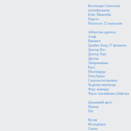
Коллекция Советских
мультфильмов
Бэби Эйнштейн
Наруто
Маззи все 12 выпусков
Аббатство даунтон
Альф
Викинги
Джеймс Бонд 27 фильмов
Доктор Кто
Доктор Хаус
Друзья
Зачарованные
Касл
Миллиарды
Отец Браун
Сверхъестественное
Ходячие мертвецы
Форс-мажоры
Чисто Английские убийства
Домашний арест
Мажор
Пёс
Кухня
Молодёжка
Сваты