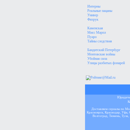
Интерны
Реальные пацаны
Универ
Физрук
Каменская
Мисс Марпл
Пуаро
Тайны следствия
Бандитский Петербург
Ментовские войны
Убойная сила
Улицы разбитых фонарей
Юридичес
К
Доставляем сериалы по Мос
Красноярск, Краснодар, Уфа, 
Волгоград, Тюмень, Тула, 