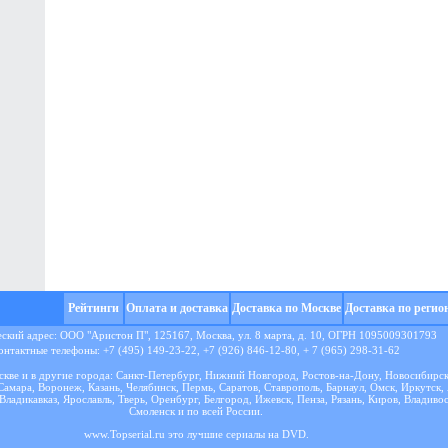
Рейтинги
Оплата и доставка
Доставка по Москве
Доставка по регио
кий адрес: ООО "Аристон П", 125167, Москва, ул. 8 марта, д. 10, ОГРН 1095009301793
онтактные телефоны: +7 (495) 149-23-22, +7 (926) 846-12-80, + 7 (965) 298-31-62
кве и в другие города: Санкт-Петербург, Нижний Новгород, Ростов-на-Дону, Новосибирск
Самара, Воронеж, Казань, Челябинск, Пермь, Саратов, Ставрополь, Барнаул, Омск, Иркутск,
Владикавказ, Ярославль, Тверь, Оренбург, Белгород, Ижевск, Пенза, Рязань, Киров, Владиво
Смоленск и по всей России.
www.Topserial.ru это
лучшие сериалы
на DVD.