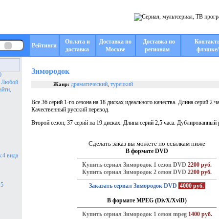
Оплата и
Доставка по
Доставка по
Контакт
Рейтинги
доставка
Москве
регионам
флэшке/
Зимородок
0
. Любой
драматический
турецкий
Жанр:
,
айти,
Все 36 серий 1-го сезона на 18 дисках идеального качества. Длина серий 2 ча
Качественный русский перевод.
Второй сезон, 37 серий на 19 дисках. Длина серий 2,5 часа. Дублированный
Сделать заказ вы можете по ссылкам ниже
В формате DVD
:4 вида
Купить сериал Зимородок 1 сезон DVD
2200 руб.
Купить сериал Зимородок 2 сезон DVD
2200 руб.
 5
Заказать сериал Зимородок DVD
4000 руб.
В формате MPEG (DivX/XviD)
Купить сериал Зимородок 1 сезон mpeg
1400 руб.