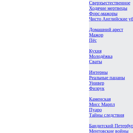
Сверхъестественное
Ходячие мертвецы
Форс-мажоры
Чисто Английские у
Домашний арест
Мажор
Пёс
Кухня
Молодёжка
Сваты
Интерны
Реальные пацаны
Универ
Физрук
Каменская
Мисс Марпл
Пуаро
Тайны следствия
Бандитский Петербу
Ментовские войны