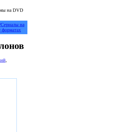
/Сериалы на
 форматах
лонов
кий
,