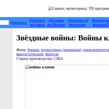
Оплата и
Доставка
Доставка по
Контакты
Рейтинги
доставка
по Москве
регионам
флэшке/О
Звёздные войны: Войны к
Жанр:
боевик
,
мультсериал (анимация)
,
приключенчес
фантастический
,
фентези
Страна производства:
США