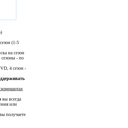
)
сезон (1-5
ска на сезон
 сезоны - по
VD, 4 сезон -
оддерживать
 скриншотах
в
вы всегда
ения или
 вы получаете