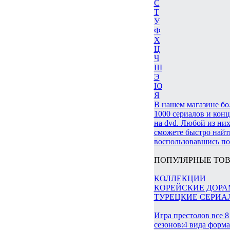
С
Т
У
Ф
Х
Ц
Ч
Ш
Э
Ю
Я
В нашем магазине бо
1000 сериалов и кон
на dvd. Любой из них
сможете быстро найт
воспользовавшись по
ПОПУЛЯРНЫЕ ТОВ
КОЛЛЕКЦИИ
КОРЕЙСКИЕ ДОР
ТУРЕЦКИЕ СЕРИА
Игра престолов все 8
сезонов:4 вида форм