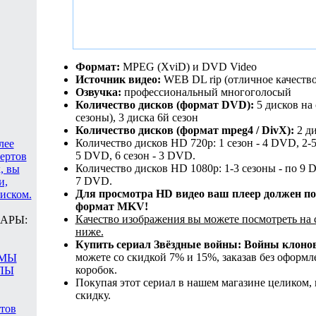
Формат:
MPEG (XviD) и DVD Video
Источник видео:
WEB DL rip (отличное качество
Озвучка:
профессиональный многоголосый
Количество дисков (формат DVD):
5 дисков на 
сезоны), 3 диска 6й сезон
Количество дисков (формат mpeg4 / DivX):
2 ди
Количество дисков HD 720p: 1 сезон - 4 DVD, 2-5
лее
5 DVD, 6 сезон - 3 DVD.
цертов
Количество дисков HD 1080p: 1-3 сезоны - по 9 D
, вы
7 DVD.
и,
Для просмотра HD видео ваш плеер должен п
иском.
формат MKV!
Качество изображения вы можете посмотреть на
АРЫ:
ниже.
Купить сериал Звёздные войны: Войны клоно
можете со скидкой 7% и 15%, заказав без оформл
АМЫ
коробок.
ЛЫ
Покупая этот сериал в нашем магазине целиком,
скидку.
атов