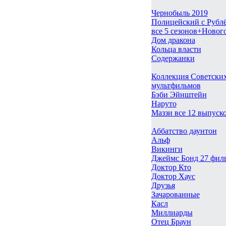
Чернобыль 2019
Полицейский с Рубл
все 5 сезонов+Новог
Дом дракона
Кольца власти
Содержанки
Коллекция Советски
мультфильмов
Бэби Эйнштейн
Наруто
Маззи все 12 выпуск
Аббатство даунтон
Альф
Викинги
Джеймс Бонд 27 фил
Доктор Кто
Доктор Хаус
Друзья
Зачарованные
Касл
Миллиарды
Отец Браун