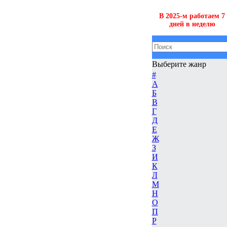
В 2025-м работаем 7
дней в неделю
Выберите жанр
#
А
Б
В
Г
Д
Е
Ж
З
И
К
Л
М
Н
О
П
Р