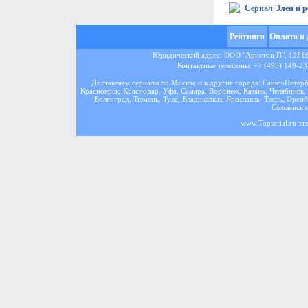
Сериал Элен и р
Рейтинги
Оплата и 
Юридический адрес: ООО "Аристон П", 125167
Контактные телефоны: +7 (495) 149-23-
Доставляем сериалы по Москве и в другие города: Санкт-Петер
Красноярск, Краснодар, Уфа, Самара, Воронеж, Казань, Челябинск, 
Волгоград, Тюмень, Тула, Владикавказ, Ярославль, Тверь, Оренб
Смоленск и
www.Topserial.ru эт