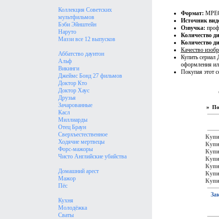
Коллекция Советских
Формат:
MPEG
мультфильмов
Источник вид
Бэби Эйнштейн
Озвучка:
проф
Наруто
Количество д
Маззи все 12 выпусков
Количество ди
Качество изобр
Аббатство даунтон
Купить сериал 
Альф
оформления ил
Викинги
Покупая этот с
Джеймс Бонд 27 фильмов
Доктор Кто
Доктор Хаус
Друзья
Зачарованные
»
По
Касл
Миллиарды
Отец Браун
Сверхъестественное
Купи
Ходячие мертвецы
Купи
Форс-мажоры
Купи
Чисто Английские убийства
Купи
Купи
Домашний арест
Купи
Мажор
Купи
Пёс
За
Кухня
Молодёжка
Сваты