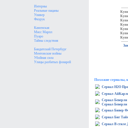
Интерны
Реальные пацаны
Купи
Универ
Купи
Физрук
Купи
Купи
Каменская
Купи
Мисс Марпл
Купи
Пуаро
Купи
Тайны следствия
За
Бандитский Петербург
Ментовские войны
Убойная сила
Улицы разбитых фонарей
Похожие сериалы, 
Сериал H2O Про
Сериал АйКарл
Сериал Беверли 
Сериал Беверли 
Сериал Бивер Ф
Сериал Биг Тай
Сериал В стиле