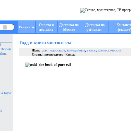
Оплата и
Доставка по
Доставка по
Контакт
Рейтинги
доставка
Москве
регионам
флэшке/
Тодд и книга чистого зла
0
. Любой
для подростков
комедийный
ужасы
фантастический
Жанр:
,
,
,
айти,
Страна производства:
Канада
:4 вида
 5