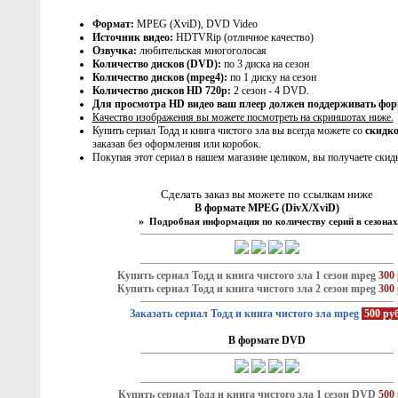
Формат:
MPEG (XviD), DVD Video
Источник видео:
HDTVRip (отличное качество)
Озвучка:
любительская многоголосая
Количество дисков (DVD):
по 3 диска на сезон
Количество дисков (mpeg4):
по 1 диску на сезон
Количество дисков HD 720p:
2 сезон - 4 DVD.
Для просмотра HD видео ваш плеер должен поддерживать фо
Качество изображения вы можете посмотреть на скриншотах ниже.
Купить сериал Тодд и книга чистого зла вы всегда можете со
скидк
заказав без оформления или коробок.
Покупая этот сериал в нашем магазине целиком, вы получаете скидк
Сделать заказ вы можете по ссылкам ниже
В формате MPEG (DivX/XviD)
»
Подробная информация по количеству серий в сезонах
Купить сериал Тодд и книга чистого зла 1 сезон mpeg
300 
Купить сериал Тодд и книга чистого зла 2 сезон mpeg
300 
Заказать сериал Тодд и книга чистого зла mpeg
500 ру
В формате DVD
Купить сериал Тодд и книга чистого зла 1 сезон DVD
500 