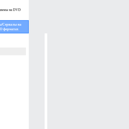
ы/Сериалы на
О форматах