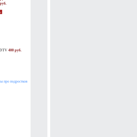
руб.
б.
 HDTV
400 руб.
лы про подростков