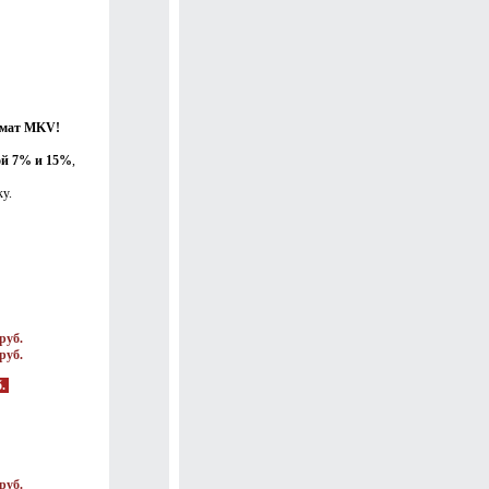
рмат MKV!
ой 7% и 15%
,
у.
руб.
руб.
б.
руб.