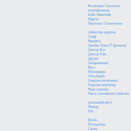
Коллекция Советских
мультфильмов
Бэби Эйнштейн
Наруто
Маззи все 12 выпусков
Аббатство даунтон
Альф
Викинги
Джеймс Бонд 27 фильмов
Доктор Кто
Доктор Хаус
Друзья
Зачарованные
Касл
Миллиарды
Отец Браун
Сверхъестественное
Ходячие мертвецы
Форс-мажоры
Чисто Английские убийства
Домашний арест
Мажор
Пёс
Кухня
Молодёжка
Сваты