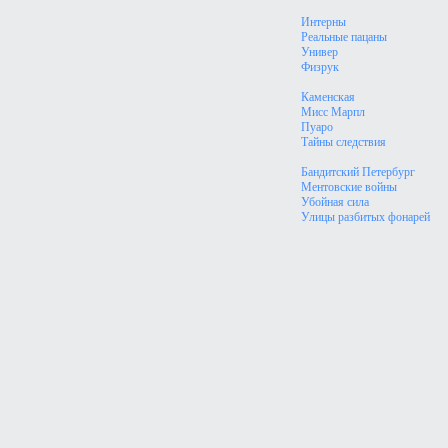
Интерны
Реальные пацаны
Универ
Физрук
Каменская
Мисс Марпл
Пуаро
Тайны следствия
Бандитский Петербург
Ментовские войны
Убойная сила
Улицы разбитых фонарей