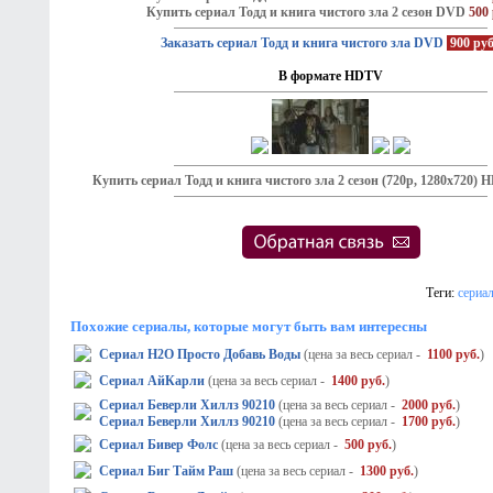
Купить сериал Тодд и книга чистого зла 2 сезон DVD
500 
Заказать сериал Тодд и книга чистого зла DVD
900 ру
В формате HDTV
Купить сериал Тодд и книга чистого зла 2 сезон (720p, 1280х720)
Теги:
сериа
Похожие сериалы, которые могут быть вам интересны
Сериал H2O Просто Добавь Воды
(цена за весь сериал -
1100 руб.
)
Сериал АйКарли
(цена за весь сериал -
1400 руб.
)
Сериал Беверли Хиллз 90210
(цена за весь сериал -
2000 руб.
)
Сериал Беверли Хиллз 90210
(цена за весь сериал -
1700 руб.
)
Сериал Бивер Фолс
(цена за весь сериал -
500 руб.
)
Сериал Биг Тайм Раш
(цена за весь сериал -
1300 руб.
)