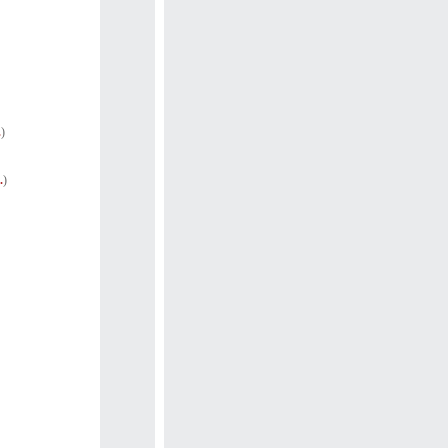
.
)
.
)