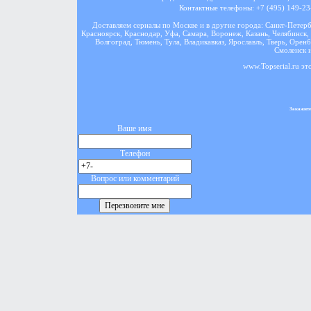
Контактные телефоны: +7 (495) 149-23-
Доставляем сериалы по Москве и в другие города: Санкт-Петер
Красноярск, Краснодар, Уфа, Самара, Воронеж, Казань, Челябинск, 
Волгоград, Тюмень, Тула, Владикавказ, Ярославль, Тверь, Оренб
Смоленск и
www.Topserial.ru эт
Закажите
Ваше имя
Телефон
Вопрос или комментарий