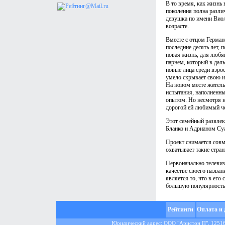
В то время, как жизнь
поколения полна разли
девушка по имени Виол
возрасте.
Вместе с отцом Герман
последние десять лет, 
новая жизнь, для любя
парнем, который в дал
новые лица среди взрос
умело скрывает свою и
На новом месте житель
испытания, наполненн
опытом. Но несмотря н
дорогой ей любимый че
Этот семейный развлек
Бланко и Адрианом Суа
Проект снимается совме
охватывает такие стра
Первоначально телевиз
качестве своего назван
является то, что в ег
большую популярность
Рейтинги
Оплата и 
Юридический адрес: ООО "Аристон П", 125167