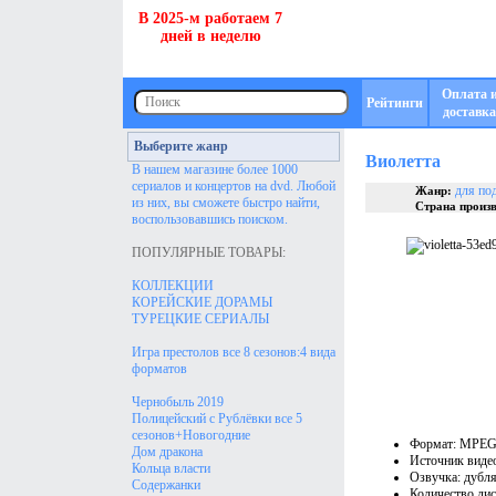
В 2025-м работаем 7
дней в неделю
Оплата 
Рейтинги
доставка
Выберите жанр
Виолетта
В нашем магазине более 1000
сериалов и концертов на dvd. Любой
для по
Жанр:
из них, вы сможете быстро найти,
Страна произв
воспользовавшись поиском.
ПОПУЛЯРНЫЕ ТОВАРЫ:
КОЛЛЕКЦИИ
КОРЕЙСКИЕ ДОРАМЫ
ТУРЕЦКИЕ СЕРИАЛЫ
Игра престолов все 8 сезонов:4 вида
форматов
Чернобыль 2019
Полицейский с Рублёвки все 5
сезонов+Новогодние
Формат: MPEG 
Дом дракона
Источник видео
Кольца власти
Озвучка: дубл
Содержанки
Количество дис