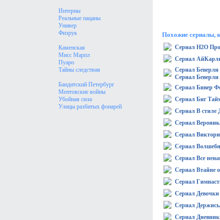
Интерны
Реальные пацаны
Универ
Физрук
Похожие сериалы, 
Сериал H2O Про
Каменская
Мисс Марпл
Сериал АйКарл
Пуаро
Тайны следствия
Сериал Беверли 
Сериал Беверли 
Бандитский Петербург
Сериал Бивер Ф
Ментовские войны
Убойная сила
Сериал Биг Тай
Улицы разбитых фонарей
Сериал В стиле
Сериал Вероник
Сериал Виктори
Сериал Волшебн
Сериал Все нена
Сериал Втайне о
Сериал Гимнаст
Сериал Девочки
Сериал Держись
Сериал Дневник