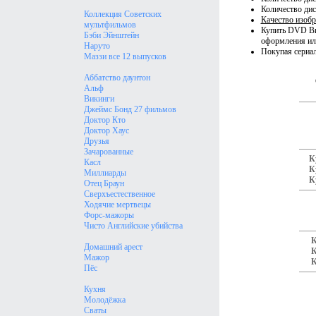
Количество дис
Коллекция Советских
Качество изобр
мультфильмов
Купить DVD Вио
Бэби Эйнштейн
оформления ил
Наруто
Покупая сериал
Маззи все 12 выпусков
Аббатство даунтон
Альф
Викинги
Джеймс Бонд 27 фильмов
Доктор Кто
Доктор Хаус
Друзья
Зачарованные
К
Касл
К
Миллиарды
К
Отец Браун
Сверхъестественное
Ходячие мертвецы
Форс-мажоры
Чисто Английские убийства
К
Домашний арест
К
Мажор
К
Пёс
Кухня
Молодёжка
Сваты