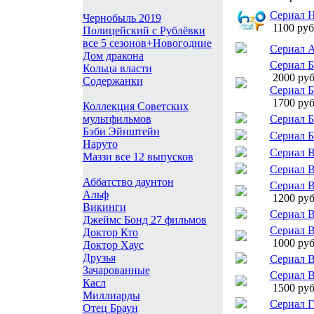
Сериал 
Чернобыль 2019
1100 руб
Полицейский с Рублёвки
все 5 сезонов+Новогодние
Сериал 
Дом дракона
Сериал Б
Кольца власти
2000 руб
Содержанки
Сериал Б
1700 руб
Коллекция Советских
Сериал 
мультфильмов
Бэби Эйнштейн
Сериал 
Наруто
Сериал В
Маззи все 12 выпусков
Сериал 
Аббатство даунтон
Сериал В
Альф
1200 руб
Викинги
Сериал В
Джеймс Бонд 27 фильмов
Сериал 
Доктор Кто
1000 руб
Доктор Хаус
Друзья
Сериал В
Зачарованные
Сериал В
Касл
1500 руб
Миллиарды
Сериал 
Отец Браун