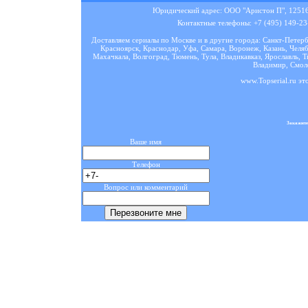
Юридический адрес: ООО "Аристон П", 125167
Контактные телефоны: +7 (495) 149-23-
Доставляем сериалы по Москве и в другие города: Санкт-Петер
Красноярск, Краснодар, Уфа, Самара, Воронеж, Казань, Челяб
Махачкала, Волгоград, Тюмень, Тула, Владикавказ, Ярославль, Т
Владимир, Смоле
www.Topserial.ru эт
Закажите
Ваше имя
Телефон
Вопрос или комментарий