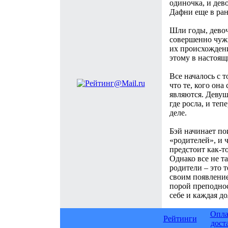
одиночка, и дево
Дафни еще в ран
Шли годы, девоч
совершенно чужи
их происхождени
этому в настоящ
Все началось с т
что те, кого она
являются. Девуш
где росла, и теп
деле.
Бэй начинает по
«родителей», и 
предстоит как-то
Однако все не та
родители – это т
своим появление
порой преподнос
себе и каждая д
Опла
Рейтинги
дост