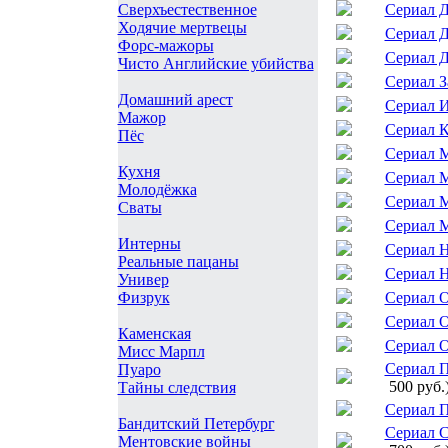
Сериал 
Сверхъестественное
Ходячие мертвецы
Сериал Д
Форс-мажоры
Сериал 
Чисто Английские убийства
Сериал З
Домашний арест
Сериал И
Мажор
Сериал 
Пёс
Сериал М
Кухня
Сериал 
Молодёжка
Сериал 
Сваты
Сериал 
Интерны
Сериал 
Реальные пацаны
Сериал Н
Универ
Сериал 
Физрук
Сериал О
Каменская
Сериал О
Мисс Марпл
Сериал П
Пуаро
500 руб.
Тайны следствия
Сериал 
Бандитский Петербург
Сериал С
Ментовские войны