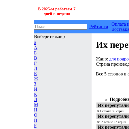
В 2025-м работаем 7
дней в неделю
Оплата 
Рейтинги
доставк
Выберите жанр
Их пере
#
А
Б
В
Жанр:
для подро
Г
Страна производ
Д
Е
Все 5 сезонов в
Ж
З
И
К
»
Подробна
Л
М
Их перепутали 
Н
В 1 сезоне 30 серий
О
Их перепутали 
П
Во 2 сезоне 22 серии
Р
Их перепутали 