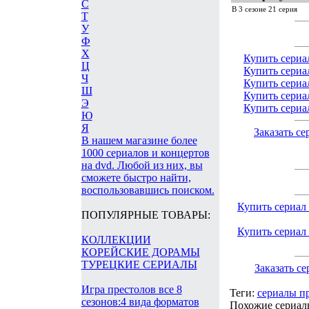
С
В 3 сезоне 21 серия
Т
У
Ф
Х
Купить сериа
Ц
Купить сериа
Ч
Купить сериа
Ш
Купить сериа
Э
Купить сериа
Ю
Я
Заказать с
В нашем магазине более
1000 сериалов и концертов
на dvd. Любой из них, вы
сможете быстро найти,
воспользовавшись поиском.
Купить сериал 
ПОПУЛЯРНЫЕ ТОВАРЫ:
Купить сериал 
КОЛЛЕКЦИИ
КОРЕЙСКИЕ ДОРАМЫ
ТУРЕЦКИЕ СЕРИАЛЫ
Заказать с
Игра престолов все 8
Теги:
сериалы п
сезонов:4 вида форматов
Похожие сериалы